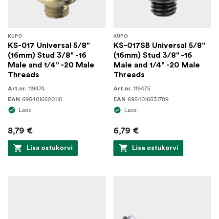
KUPO
KUPO
KS-017 Universal 5/8"
KS-017SB Universal 5/8"
(16mm) Stud 3/8" -16
(16mm) Stud 3/8" -16
Male and 1/4" -20 Male
Male and 1/4" -20 Male
Threads
Threads
119474
119475
Art.nr.
Art.nr.
6954016520110
6954016531789
EAN
EAN
Laos
Laos
8,79 €
6,79 €
Lisa ostukorvi
Lisa ostukorvi