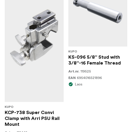
KUPO
KS-096 5/8'' Stud with
3/8''-16 Female Thread
119525
Art.nr.
6954016521896
EAN
Laos
KUPO
KCP-738 Super Convi
Clamp with Arri PSU Rail
Mount