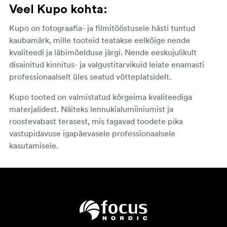
Veel Kupo kohta:
Kupo on fotograafia- ja filmitööstusele hästi tuntud
kaubamärk, mille tooteid teatakse eelkõige nende
kvaliteedi ja läbimõelduse järgi. Nende eeskujulikult
disainitud kinnitus- ja valgustitarvikuid leiate enamasti
professionaalselt üles seatud võtteplatsidelt.
Kupo tooted on valmistatud kõrgeima kvaliteediga
materjalidest. Näiteks lennukialumiiniumist ja
roostevabast terasest, mis tagavad toodete pika
vastupidavuse igapäevasele professionaalsele
kasutamisele.