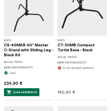
KUPO
KUPO
CS-40MKB 40" Master
CT-30MB Compact
C-Stand with Sliding Leg -
Turtle Base - Black
Black Kit
119349
Art.nr.
119341
Art.nr.
6954016562257
EAN
6954016562073
EAN
Ei ole ajutiselt saadaval
Laos
234,90 €
190,90 €
Lisa ostukorvi