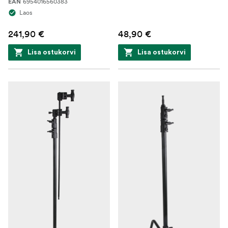
6954016560383
EAN
Laos
241,90 €
48,90 €
Lisa ostukorvi
Lisa ostukorvi