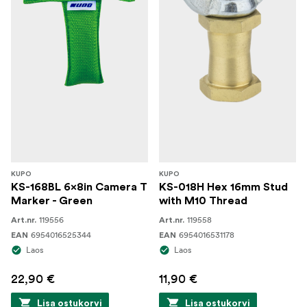
KUPO
KUPO
KS-168BL 6x8in Camera T
KS-018H Hex 16mm Stud
Marker - Green
with M10 Thread
119556
119558
Art.nr.
Art.nr.
6954016525344
6954016531178
EAN
EAN
Laos
Laos
22,90 €
11,90 €
Lisa ostukorvi
Lisa ostukorvi