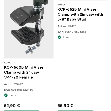
KUPO
KCP-662B Mini Viser
Clamp with 2in Jaw with
5/8" Baby Stud
119428
Art.nr.
6954016523265
EAN
Laos
KUPO
KCP-660B Mini Viser
Clamp with 2" Jaw
1/4"-20 Female
119427
Art.nr.
6954016522480
EAN
Laos
52,90 €
55,90 €