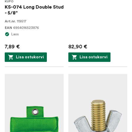
KUPO
KS-074 Long Double Stud
- 5/8"
119517
Art.nr.
6954016523876
EAN
Laos
7,89 €
82,90 €
Lisa ostukorvi
Lisa ostukorvi