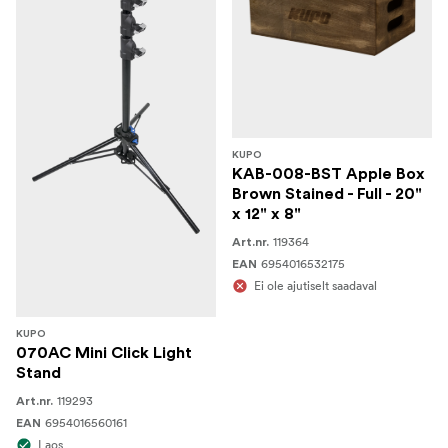
KUPO
KAB-008-BST Apple Box
Brown Stained - Full - 20"
x 12" x 8"
119364
Art.nr.
6954016532175
EAN
Ei ole ajutiselt saadaval
KUPO
070AC Mini Click Light
Stand
119293
Art.nr.
6954016560161
EAN
Laos