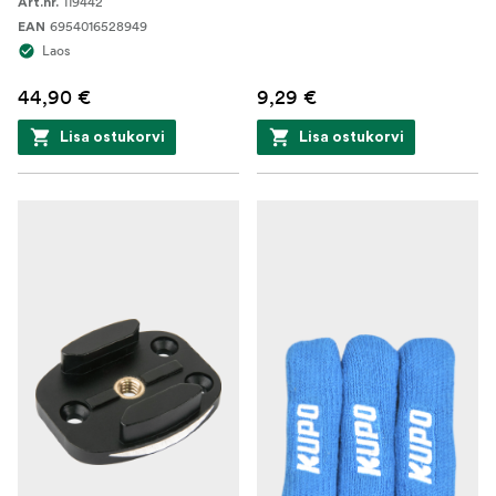
119442
Art.nr.
6954016528949
EAN
Laos
44,90 €
9,29 €
Lisa ostukorvi
Lisa ostukorvi