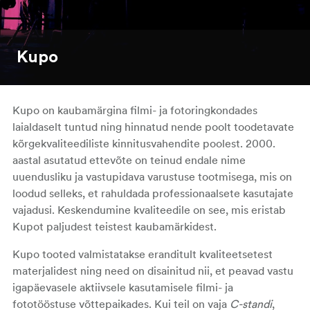
Kupo
Kupo on kaubamärgina filmi- ja fotoringkondades
laialdaselt tuntud ning hinnatud nende poolt toodetavate
kõrgekvaliteediliste kinnitusvahendite poolest. 2000.
aastal asutatud ettevõte on teinud endale nime
uuendusliku ja vastupidava varustuse tootmisega, mis on
loodud selleks, et rahuldada professionaalsete kasutajate
vajadusi. Keskendumine kvaliteedile on see, mis eristab
Kupot paljudest teistest kaubamärkidest.
Kupo tooted valmistatakse eranditult kvaliteetsetest
materjalidest ning need on disainitud nii, et peavad vastu
igapäevasele aktiivsele kasutamisele filmi- ja
fototööstuse võttepaikades. Kui teil on vaja
C-standi
,