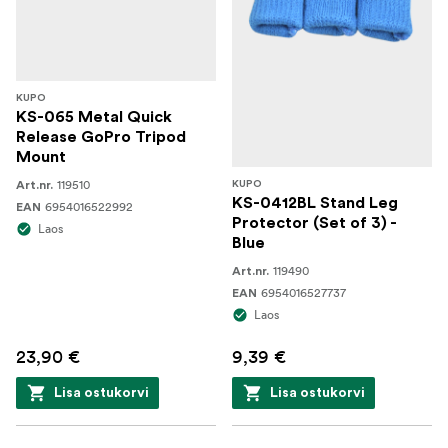
KUPO
KS-065 Metal Quick
Release GoPro Tripod
Mount
119510
Art.nr.
KUPO
KS-0412BL Stand Leg
6954016522992
EAN
Protector (Set of 3) -
Laos
Blue
119490
Art.nr.
6954016527737
EAN
Laos
23,90 €
9,39 €
Lisa ostukorvi
Lisa ostukorvi