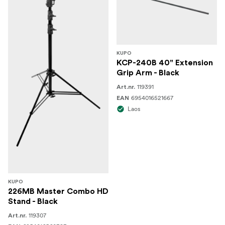
KUPO
KCP-240B 40" Extension
Grip Arm - Black
119391
Art.nr.
6954016521667
EAN
Laos
KUPO
226MB Master Combo HD
Stand - Black
119307
Art.nr.