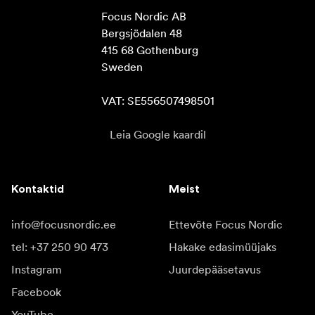
Focus Nordic AB

Bergsjödalen 48

415 68 Gothenburg

Sweden

VAT: SE556507498501
Leia Google kaardil
Kontaktid
Meist
info@focusnordic.ee
Ettevõte Focus Nordic
tel: +37 250 90 473
Hakake edasimüüjaks
Instagram
Juurdepääsetavus
Facebook
YouTube