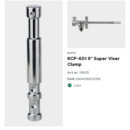
KUPO
KCP-601 9" Super Viser
Clamp
119413
Art.nr.
6954016522916
EAN
Laos