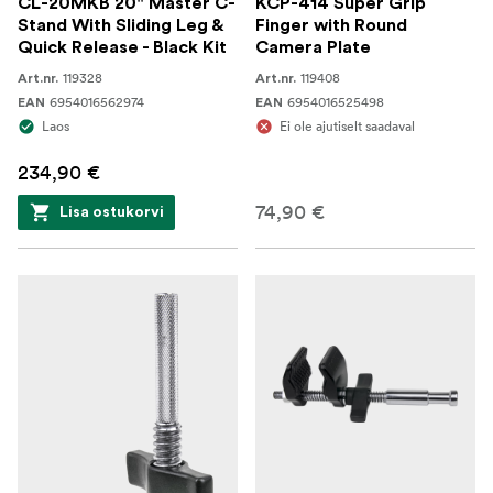
CL-20MKB 20" Master C-
KCP-414 Super Grip
Stand With Sliding Leg &
Finger with Round
Quick Release - Black Kit
Camera Plate
119328
119408
Art.nr.
Art.nr.
6954016562974
6954016525498
EAN
EAN
Laos
Ei ole ajutiselt saadaval
234,90 €
74,90 €
Lisa ostukorvi