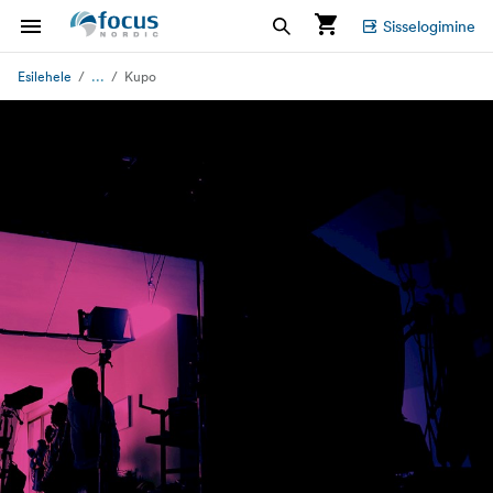
Sisselogimine
...
Esilehele
Kupo