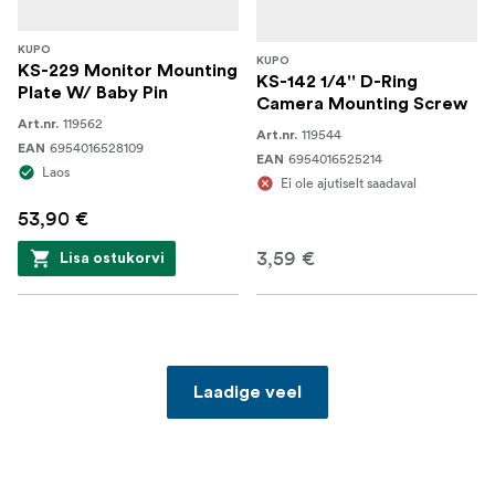
KUPO
KUPO
KS-229 Monitor Mounting
KS-142 1/4'' D-Ring
Plate W/ Baby Pin
Camera Mounting Screw
119562
Art.nr.
119544
Art.nr.
6954016528109
EAN
6954016525214
EAN
Laos
Ei ole ajutiselt saadaval
53,90 €
3,59 €
Lisa ostukorvi
Laadige veel