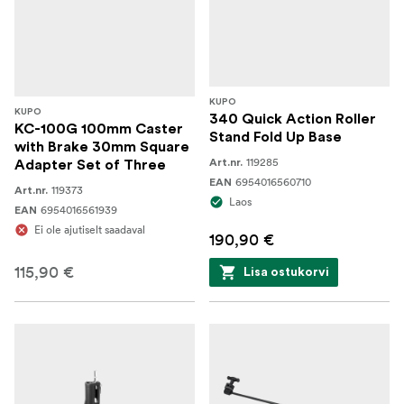
KUPO
KUPO
340 Quick Action Roller
KC-100G 100mm Caster
Stand Fold Up Base
with Brake 30mm Square
119285
Art.nr.
Adapter Set of Three
6954016560710
EAN
119373
Art.nr.
Laos
6954016561939
EAN
Ei ole ajutiselt saadaval
190,90 €
115,90 €
Lisa ostukorvi