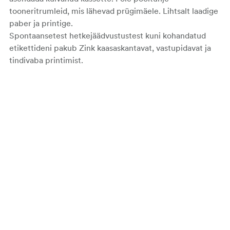
tooneritrumleid, mis lähevad prügimäele. Lihtsalt laadige
paber ja printige.
Spontaansetest hetkejäädvustustest
kuni kohandatud
etikettideni
pakub
Zink
kaasaskantavat, vastupidavat ja
tindivaba printimist.