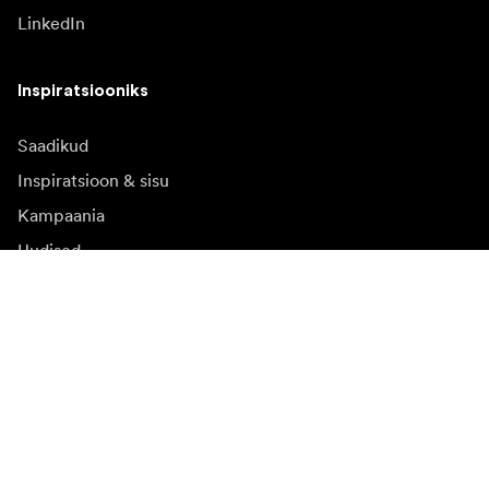
LinkedIn
Inspiratsiooniks
Saadikud
Inspiratsioon & sisu
Kampaania
Uudised
Meediapank
Püsivara ja uuendused
Registreeruge uudiskirja saamiseks
Saate osa tooteuudistest, inspiratsiooniartiklitest ja