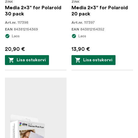
ZINK
ZINK
Media 2x3" for Polaroid
Media 2x3" for Polaroid
30 pack
20 pack
117398
117397
Art.nr.
Art.nr.
843812154369
843812154352
EAN
EAN
Laos
Laos
20,90 €
13,90 €
Lisa ostukorvi
Lisa ostukorvi