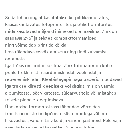
Seda tehnoloogiat kasutatakse kiirpildikaamerates,
kaasaskantavates fotoprinterites ja
etiketiprinterites,
mida kasutavad miljonid inimesed üle maailma.
Zink
on
saadaval 2×3″ ja
teistes
kompaktformaatides
ning
võimaldab printida kõikjal
ilma
täiendava
seadistamiseta
ning
tindi kuivamist
ootamata.
Iga trükis on loodud kestma.
Zink
fotopaber on
kohe
peale trükkimist
määrdumiskindel, veekindel ja
rebenemiskindel.
Kleebistagapinnaga
paberid
muudavad
iga trükise kiiresti kleebiseks või sildiks, mis on valmis
albumitesse, päevikutesse, sülearvutitele või
mistahes
teisele
pinnale
kleepimiseks.
Ühekordne
termoprotsess
tähendab
võrreldes
traditsiooniliste tindipõhiste süsteemidega
vähem
liikuvad osi, vähem tarvikuid
ja vähem jäätmeid. Pole vaja
asendada kuivanud kassette. Pole pooltühje