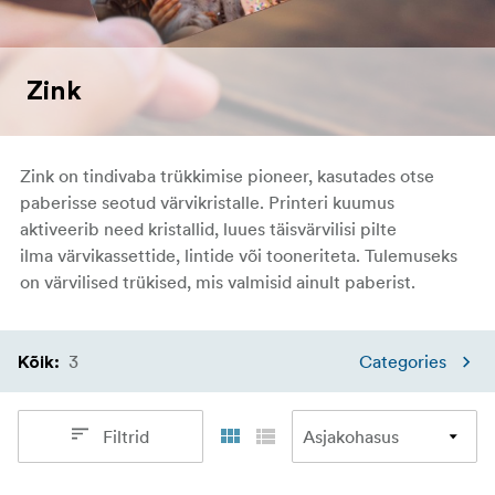
Zink
Zink
on tindivaba trükkimise pioneer, kasutades
otse
paberisse seotud
värvikristalle.
Printeri kuumus
aktiveerib need kristallid, luues
täisvärvilisi
pilte
ilma
värvikassettide,
lintide või tooneriteta. Tulemuseks
on
värvilised trükised, mis valmisid
ainult paberist.
3
Categories
Kõik
:
Filtrid