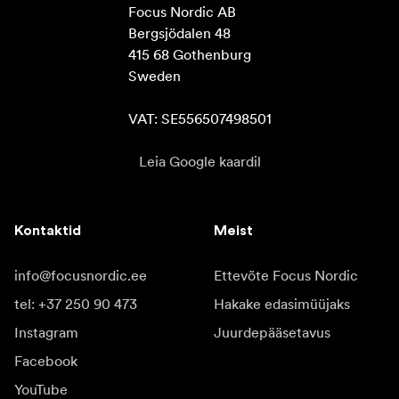
Focus Nordic AB

Bergsjödalen 48

415 68 Gothenburg

Sweden

VAT: SE556507498501
Leia Google kaardil
Kontaktid
Meist
info@focusnordic.ee
Ettevõte Focus Nordic
tel: +37 250 90 473
Hakake edasimüüjaks
Instagram
Juurdepääsetavus
Facebook
YouTube