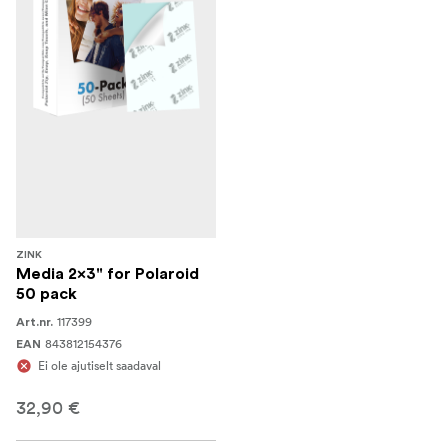
ZINK
Media 2x3" for Polaroid
50 pack
117399
Art.nr.
843812154376
EAN
Ei ole ajutiselt saadaval
32,90 €