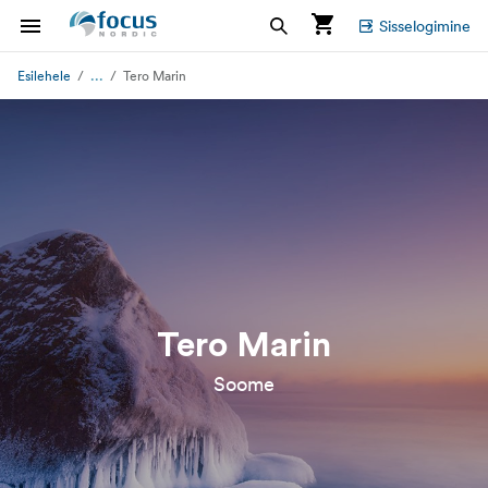
Sisselogimine
...
Esilehele
Tero Marin
Tero Marin
Soome