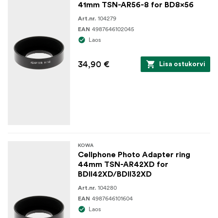
41mm TSN-AR56-8 for BD8x56
104279
Art.nr.
4987646102045
EAN
Laos
34,90 €
Lisa ostukorvi
KOWA
Cellphone Photo Adapter ring
44mm TSN-AR42XD for
BDII42XD/BDII32XD
104280
Art.nr.
4987646101604
EAN
Laos