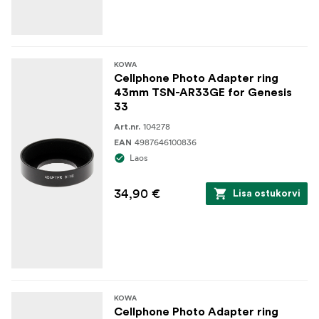
KOWA
Cellphone Photo Adapter ring
43mm TSN-AR33GE for Genesis
33
104278
Art.nr.
4987646100836
EAN
Laos
34,90 €
Lisa ostukorvi
KOWA
Cellphone Photo Adapter ring