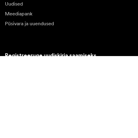
Uudised
Meediapank
Püsivara ja uuendused
Registreeruge uudiskirja saamiseks
Saate osa tooteuudistest, inspiratsiooniartiklitest ja
eipakkumistest.
Eraklient
Edasimüüja
Registreeruge
Valin teise riigi veebilehe