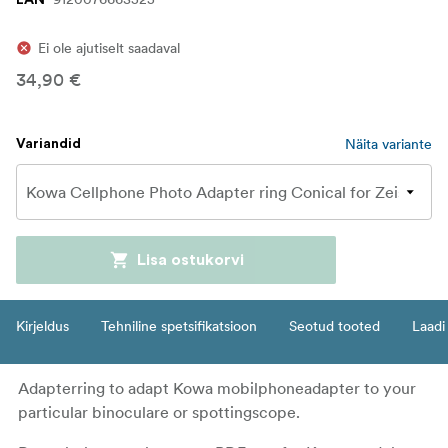
EAN
Ei ole ajutiselt saadaval
34,90 €
Näita variante
Variandid
Lisa ostukorvi
Kirjeldus
Tehniline spetsifikatsioon
Seotud tooted
Laadi 
Adapterring to adapt Kowa mobilphoneadapter to your
particular binoculare or spottingscope.