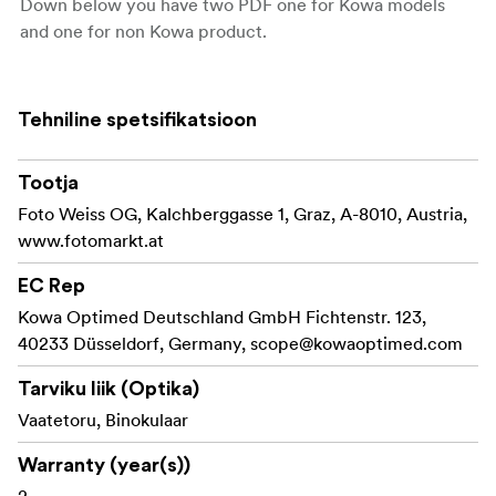
Down below you have two PDF one for Kowa models
and one for non Kowa product.
Tehniline spetsifikatsioon
Tootja
Foto Weiss OG, Kalchberggasse 1, Graz, A-8010, Austria,
www.fotomarkt.at
EC Rep
Kowa Optimed Deutschland GmbH Fichtenstr. 123,
40233 Düsseldorf, Germany,
scope@kowaoptimed.com
Tarviku liik (Optika)
Vaatetoru, Binokulaar
Warranty (year(s))