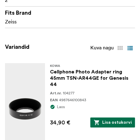
2
Fits Brand
Zeiss
Variandid
Kuva nagu
KOWA
Cellphone Photo Adapter ring
45mm TSN-AR44GE for Genesis
44
104277
Art.nr.
4987646100843
EAN
Laos
34,90 €
Lisa ostukorvi