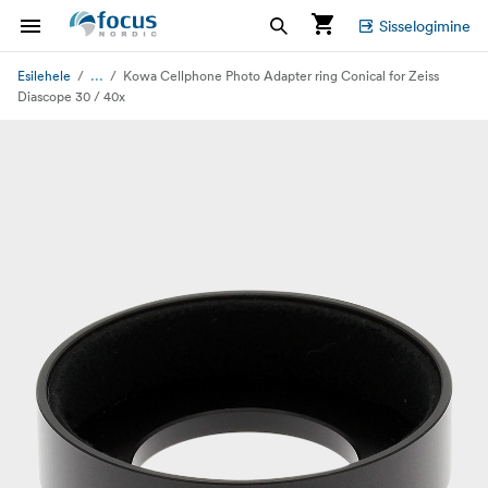
Sisselogimine
...
Esilehele
Kowa Cellphone Photo Adapter ring Conical for Zeiss
Diascope 30 / 40x