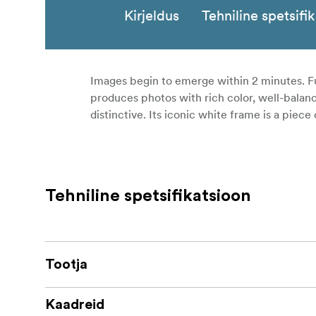
Kirjeldus
Tehniline spetsifi
Images begin to emerge within 2 minutes. Fu
produces photos with rich color, well-balan
distinctive. Its iconic white frame is a piece 
Tehniline spetsifikatsioon
Tootja
Kaadreid