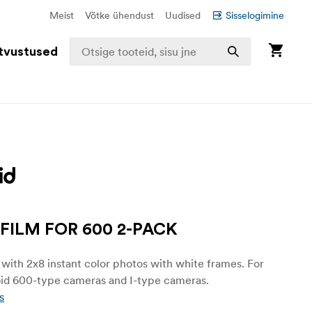
Meist
Võtke ühendust
Uudised
Sisselogimine
tvustused
FILM FOR 600 2-PACK
ith 2x8 instant color photos with white frames. For
roid 600-type cameras and I-type cameras.
s