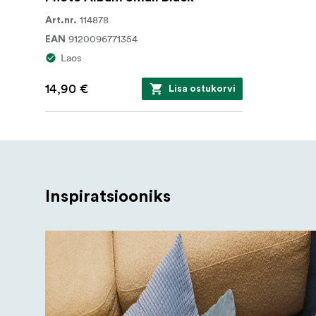
114878
Art.nr.
9120096771354
EAN
Laos
14,90 €
Lisa ostukorvi
Inspiratsiooniks