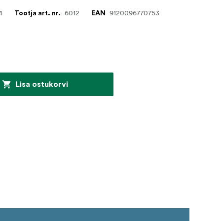
4
6012
9120096770753
Tootja art. nr.
EAN
Lisa ostukorvi