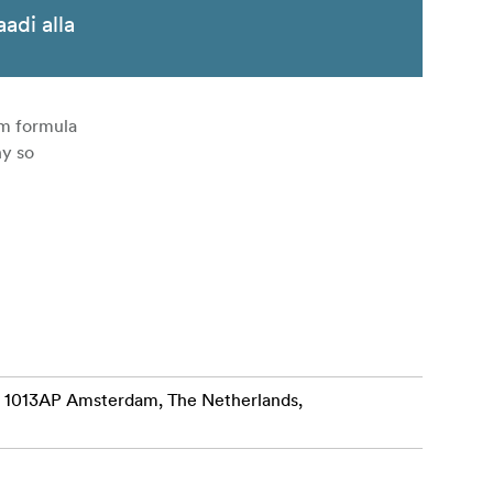
aadi alla
lm formula
hy so
6C, 1013AP Amsterdam, The Netherlands,