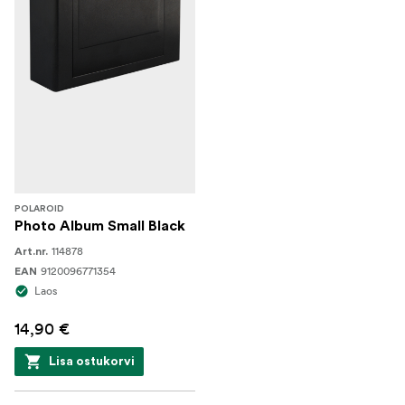
POLAROID
Photo Album Small Black
114878
Art.nr.
9120096771354
EAN
Laos
14,90 €
Lisa ostukorvi