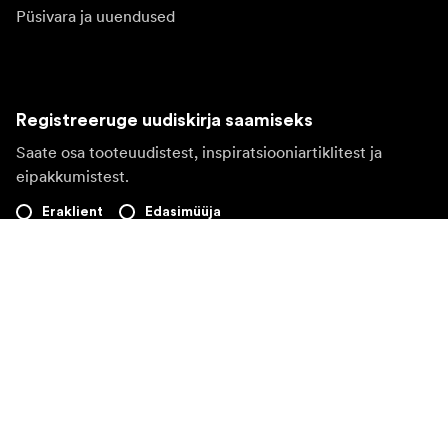
Püsivara ja uuendused
Registreeruge uudiskirja saamiseks
Saate osa tooteuudistest, inspiratsiooniartiklitest ja
eipakkumistest.
Eraklient
Edasimüüja
Registreeruge
Valin teise riigi veebilehe