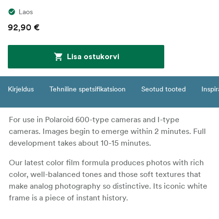
Laos
92,90 €
Lisa ostukorvi
Kirjeldus
Tehniline spetsifikatsioon
Seotud tooted
Inspir
For use in Polaroid 600-type cameras and I-type
cameras. Images begin to emerge within 2 minutes. Full
development takes about 10-15 minutes.
Our latest color film formula produces photos with rich
color, well-balanced tones and those soft textures that
make analog photography so distinctive. Its iconic white
frame is a piece of instant history.