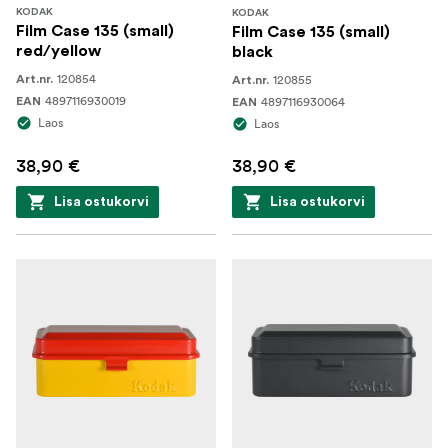
KODAK
KODAK
Film Case 135 (small)
Film Case 135 (small)
red/yellow
black
120854
120855
Art.nr.
Art.nr.
4897116930019
4897116930064
EAN
EAN
Laos
Laos
38,90 €
38,90 €
Lisa ostukorvi
Lisa ostukorvi