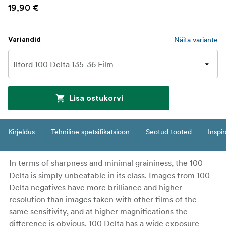
19,90 €
Näita variante
Variandid
Lisa ostukorvi
Kirjeldus
Tehniline spetsifikatsioon
Seotud tooted
Inspir
In terms of sharpness and minimal graininess, the 100
Delta is simply unbeatable in its class. Images from 100
Delta negatives have more brilliance and higher
resolution than images taken with other films of the
same sensitivity, and at higher magnifications the
difference is obvious. 100 Delta has a wide exposure