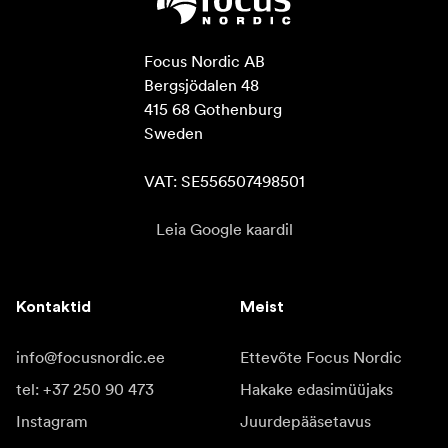
Focus Nordic AB

Bergsjödalen 48

415 68 Gothenburg

Sweden

VAT: SE556507498501
Leia Google kaardil
Kontaktid
Meist
info@focusnordic.ee
Ettevõte Focus Nordic
tel: +37 250 90 473
Hakake edasimüüjaks
Instagram
Juurdepääsetavus