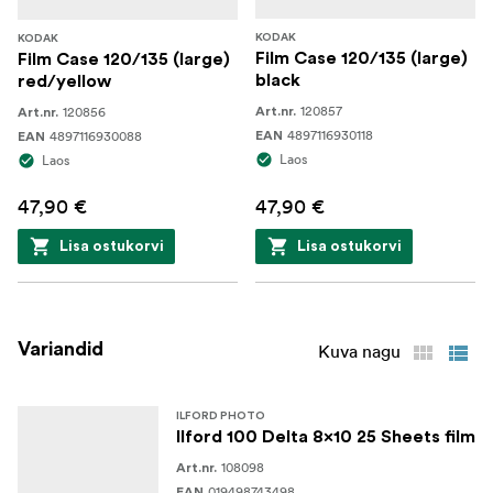
KODAK
KODAK
Film Case 120/135 (large)
Film Case 120/135 (large)
black
red/yellow
120857
120856
Art.nr.
Art.nr.
4897116930118
4897116930088
EAN
EAN
Laos
Laos
47,90 €
47,90 €
Lisa ostukorvi
Lisa ostukorvi
Variandid
Kuva nagu
ILFORD PHOTO
Ilford 100 Delta 8x10 25 Sheets film
108098
Art.nr.
019498743498
EAN