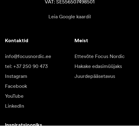
VAT: SE556507498501
Leia Google kaardil
Kontaktid
Meist
info@focusnordic.ee
Ettevõte Focus Nordic
tel: +37 250 90 473
Hakake edasimüüjaks
Instagram
Juurdepääsetavus
Facebook
YouTube
LinkedIn
Inspiratsiooniks