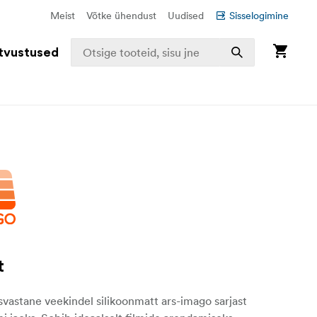
Meist
Võtke ühendust
Uudised
Sisselogimine
tvustused
t
svastane veekindel silikoonmatt ars-imago sarjast