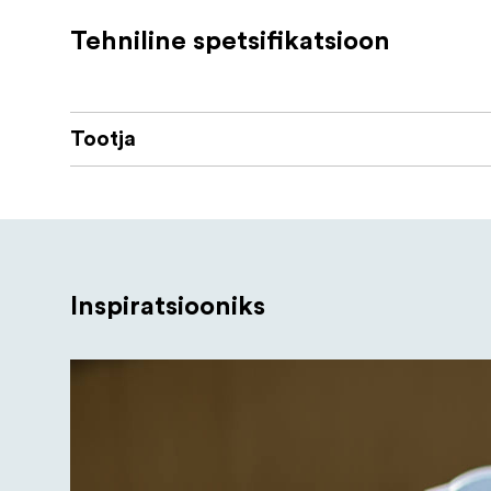
Veekindel
Tehniline spetsifikatsioon
Tõstetud serv
Lihtne pesta
Tootja
Kaitsev
Inspiratsiooniks