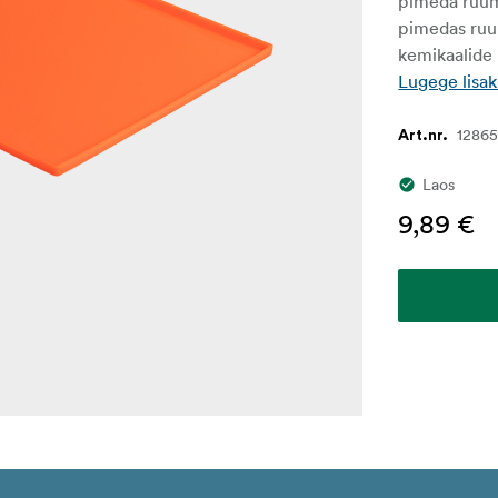
pimeda ruumi
pimedas ruum
kemikaalide 
Lugege lisak
1286
Art.nr.
Laos
9,89 €