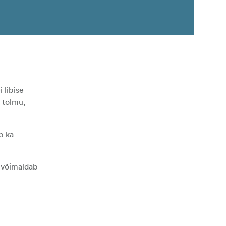
 libise
d tolmu,
b ka
a võimaldab