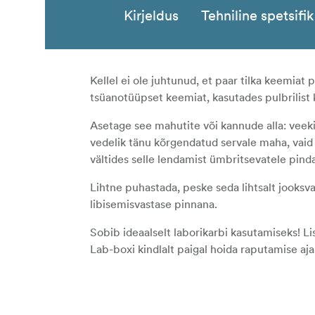
Kirjeldus
Tehniline spetsifi
Kellel ei ole juhtunud, et paar tilka keemiat
tsüanotüüpset keemiat, kasutades pulbrilist k
Asetage see mahutite või kannude alla: veekin
vedelik tänu kõrgendatud servale maha, vaid 
vältides selle lendamist ümbritsevatele pind
Lihtne puhastada, peske seda lihtsalt jooksva
libisemisvastase pinnana.
Sobib ideaalselt laborikarbi kasutamiseks! Li
Lab-boxi kindlalt paigal hoida raputamise aja
Vastupidav
Libisemiskindel