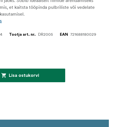
 jaoks. Sobib ideaalselt filmide arendamiseks
is, et kaitsta tööpinda pulbriliste või vedelate
kasutamisel.
s
54
DR2005
721688180029
Tootja art. nr.
EAN
Lisa ostukorvi