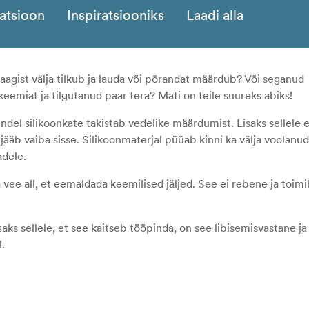
katsioon
Inspiratsiooniks
Laadi alla
 paagist välja tilkub ja lauda või põrandat määrdub? Või seganud
eemiat ja tilgutanud paar tera? Mati on teile suureks abiks!
del silikoonkate takistab vedelike määrdumist. Lisaks sellele ei
jääb vaiba sisse. Silikoonmaterjal püüab kinni ka välja voolanu
adele.
 vee all, et eemaldada keemilised jäljed. See ei rebene ja toimi
saks sellele, et see kaitseb tööpinda, on see libisemisvastane j
l.