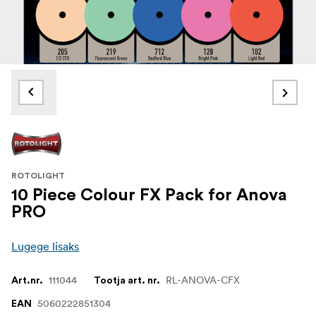
ROTOLIGHT
10 Piece Colour FX Pack for Anova
PRO
Lugege lisaks
111044
RL-ANOVA-CFX
Art.nr.
Tootja art. nr.
5060222851304
EAN