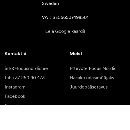
Sweden

VAT: SE556507498501
Leia Google kaardil
Kontaktid
Meist
info@focusnordic.ee
Ettevõte Focus Nordic
tel: +37 250 90 473
Hakake edasimüüjaks
Instagram
Juurdepääsetavus
Facebook
YouTube
LinkedIn