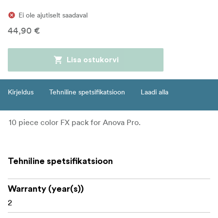
Ei ole ajutiselt saadaval
44,90 €
Lisa ostukorvi
Kirjeldus
Tehniline spetsifikatsioon
Laadi alla
10 piece color FX pack for Anova Pro.
Tehniline spetsifikatsioon
Warranty (year(s))
2