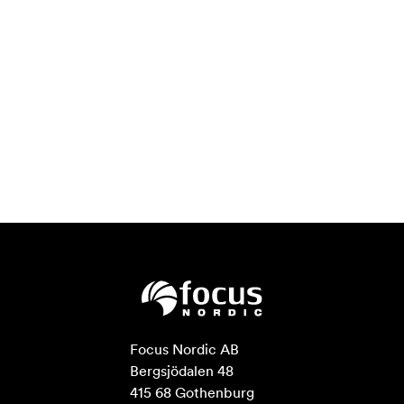
Focus Nordic AB

Bergsjödalen 48

415 68 Gothenburg
