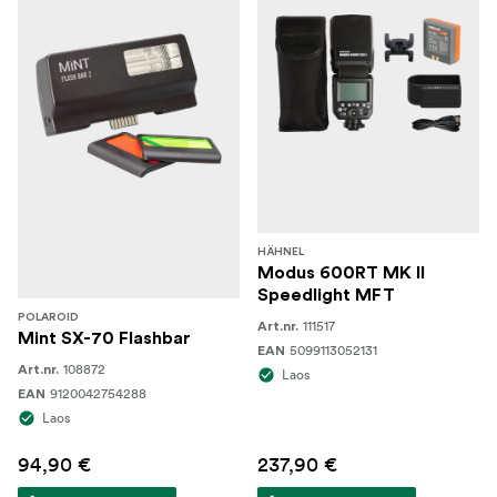
HÄHNEL
Modus 600RT MK II
Speedlight MFT
POLAROID
111517
Art.nr.
Mint SX-70 Flashbar
5099113052131
EAN
108872
Art.nr.
Laos
9120042754288
EAN
Laos
94,90 €
237,90 €