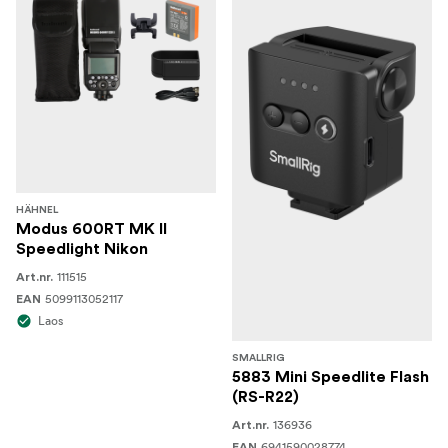
HÄHNEL
Modus 600RT MK II
Speedlight Nikon
111515
Art.nr.
5099113052117
EAN
Laos
SMALLRIG
5883 Mini Speedlite Flash
(RS-R22)
136936
Art.nr.
6941590028774
EAN