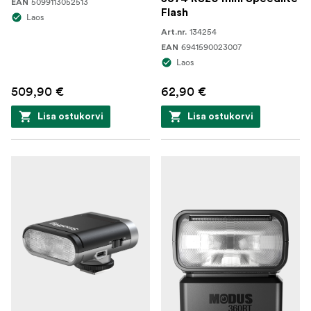
5099113052513
EAN
Flash
Laos
134254
Art.nr.
6941590023007
EAN
Laos
509,90 €
62,90 €
Lisa ostukorvi
Lisa ostukorvi