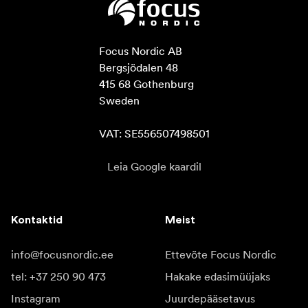
Focus Nordic AB

Bergsjödalen 48

415 68 Gothenburg

Sweden

VAT: SE556507498501
Leia Google kaardil
Kontaktid
Meist
info@focusnordic.ee
Ettevõte Focus Nordic
tel: +37 250 90 473
Hakake edasimüüjaks
Instagram
Juurdepääsetavus