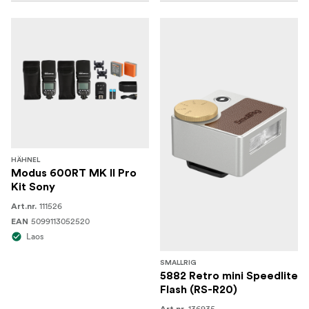
HÄHNEL
Modus 600RT MK II Pro
Kit Sony
111526
Art.nr.
5099113052520
EAN
Laos
SMALLRIG
5882 Retro mini Speedlite
Flash (RS-R20)
136935