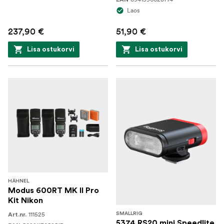
Laos
237,90 €
51,90 €
Lisa ostukorvi
Lisa ostukorvi
HÄHNEL
Modus 600RT MK II Pro
Kit Nikon
111525
SMALLRIG
Art.nr.
5374 RS20 mini Speedlite