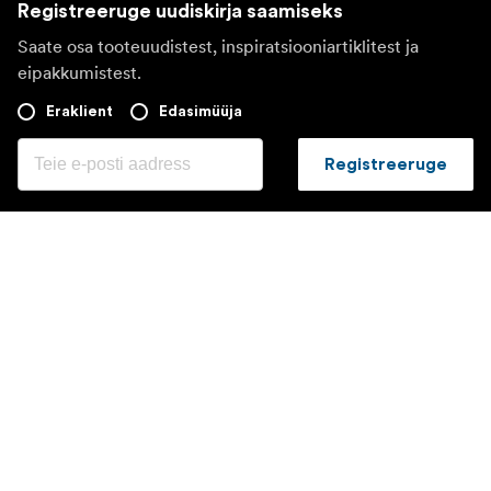
Registreeruge uudiskirja saamiseks
Saate osa tooteuudistest, inspiratsiooniartiklitest ja
eipakkumistest.
Eraklient
Edasimüüja
Registreeruge
Valin teise riigi veebilehe
©
2026
Focus Nordic Latvia SIA