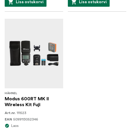
Lisa ostukorvi
Lisa ostukorvi
HÄHNEL
Modus 600RT MK II
Wireless Kit Fuji
111523
Art.nr.
5099113052346
EAN
Laos