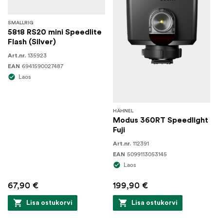
SMALLRIG
5818 RS20 mini Speedlite
Flash (Silver)
135923
Art.nr.
6941590027487
EAN
Laos
HÄHNEL
Modus 360RT Speedlight
Fuji
112391
Art.nr.
5099113053145
EAN
Laos
67,90 €
199,90 €
Lisa ostukorvi
Lisa ostukorvi