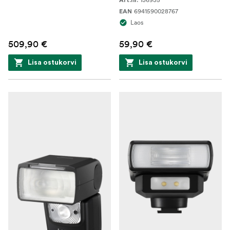
Art.nr.
6941590028767
EAN
Laos
509,90 €
59,90 €
Lisa ostukorvi
Lisa ostukorvi