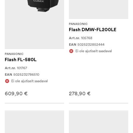
PANASONIC
Flash DMW-FL200LE
105768
Art.nr.
5025232852444
EAN
Ei ole ajutiselt saadaval
PANASONIC
Flash FL-580L
101767
Art.nr.
5025232786510
EAN
Ei ole ajutiselt saadaval
609,90 €
278,90 €