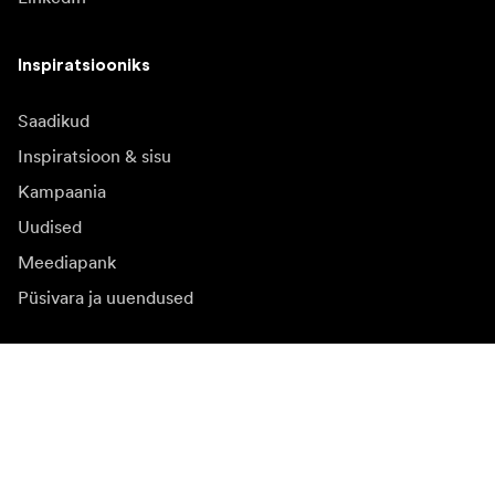
Inspiratsiooniks
Saadikud
Inspiratsioon & sisu
Kampaania
Uudised
Meediapank
Püsivara ja uuendused
Registreeruge uudiskirja saamiseks
Saate osa tooteuudistest, inspiratsiooniartiklitest ja
eipakkumistest.