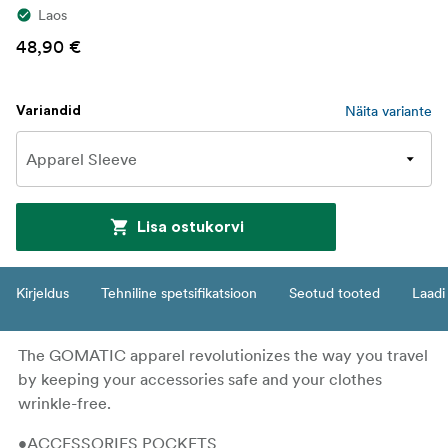
Laos
48,90 €
Näita variante
Variandid
Lisa ostukorvi
Kirjeldus
Tehniline spetsifikatsioon
Seotud tooted
Laadi 
The GOMATIC apparel revolutionizes the way you travel
by keeping your accessories safe and your clothes
wrinkle-free.
•ACCESSORIES POCKETS