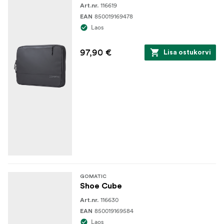
116619
Art.nr.
850019169478
EAN
Laos
97,90 €
Lisa ostukorvi
GOMATIC
Shoe Cube
116630
Art.nr.
850019169584
EAN
Laos