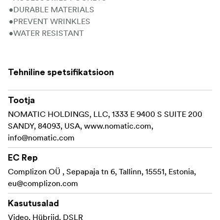
•DURABLE MATERIALS
•PREVENT WRINKLES
•WATER RESISTANT
Tehniline spetsifikatsioon
Tootja
NOMATIC HOLDINGS, LLC, 1333 E 9400 S SUITE 200
SANDY, 84093, USA, www.nomatic.com,
info@nomatic.com
EC Rep
Complizon OÜ , Sepapaja tn 6, Tallinn, 15551, Estonia,
eu@complizon.com
Kasutusalad
Video, Hübriid, DSLR