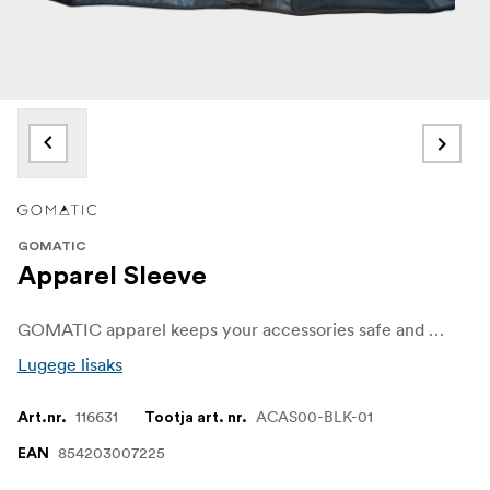
GOMATIC
Apparel Sleeve
GOMATIC apparel keeps your accessories safe and your clothes wrinkle-free.
Lugege lisaks
116631
ACAS00-BLK-01
Art.nr.
Tootja art. nr.
854203007225
EAN