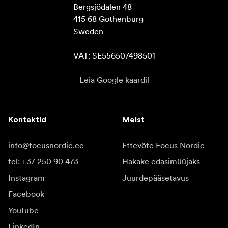
Bergsjödalen 48

415 68 Gothenburg

Sweden

VAT: SE556507498501
Leia Google kaardil
Kontaktid
Meist
info@focusnordic.ee
Ettevõte Focus Nordic
tel: +37 250 90 473
Hakake edasimüüjaks
Instagram
Juurdepääsetavus
Facebook
YouTube
LinkedIn