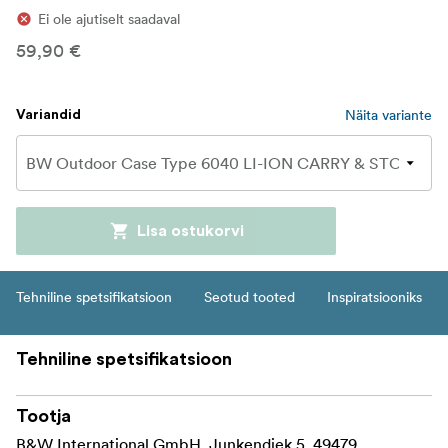
Ei ole ajutiselt saadaval
59,90 €
Näita variante
Variandid
Lisa ostukorvi
Tehniline spetsifikatsioon
Seotud tooted
Inspiratsiooniks
Tehniline spetsifikatsioon
Tootja
B&W International GmbH, Junkendiek 5, 49479