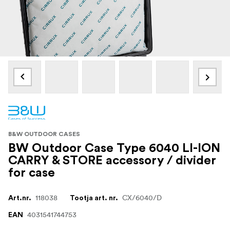
B&W OUTDOOR CASES
BW Outdoor Case Type 6040 LI-ION
CARRY & STORE accessory / divider
for case
118038
CX/6040/D
Art.nr.
Tootja art. nr.
4031541744753
EAN