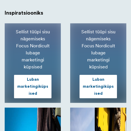
Inspiratsiooniks
Sellist tüüpi sisu
Sellist tüüpi sisu
nägemiseks
nägemiseks
Focus Nordicult
Focus Nordicult
lubage
lubage
marketingi
marketingi
küpsised
küpsised
Luban
Luban
marketingiküps
marketingiküps
ised
ised