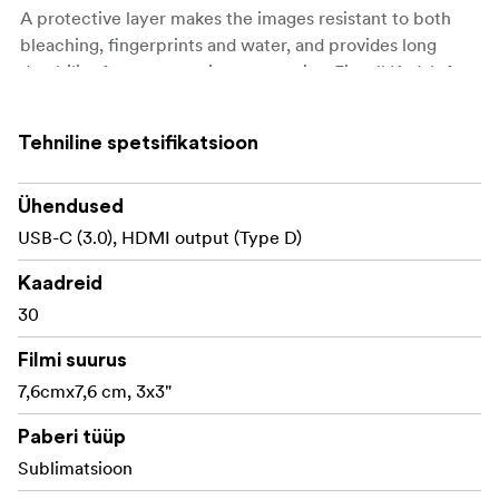
A protective layer makes the images resistant to both
bleaching, fingerprints and water, and provides long
durability for your precious memories. Fits all Kodak 4-
Pass 3x3" products.
Tehniline spetsifikatsioon
Ühendused
USB-C (3.0), HDMI output (Type D)
Kaadreid
30
Filmi suurus
7,6cmx7,6 cm, 3x3"
Paberi tüüp
Sublimatsioon