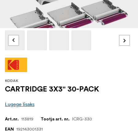
KODAK
CARTRIDGE 3X3" 30-PACK
Lugege lisaks
113819
ICRG-330
Art.nr.
Tootja art. nr.
192143001331
EAN