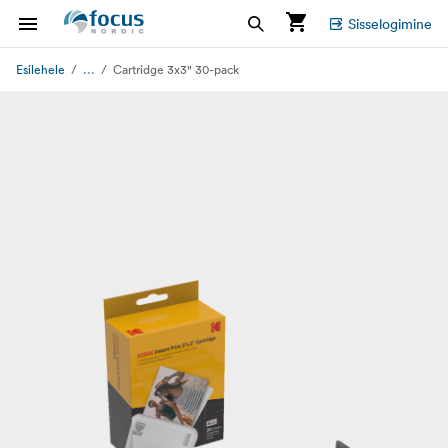
Sisselogimine
...
Esilehele
Cartridge 3x3" 30-pack