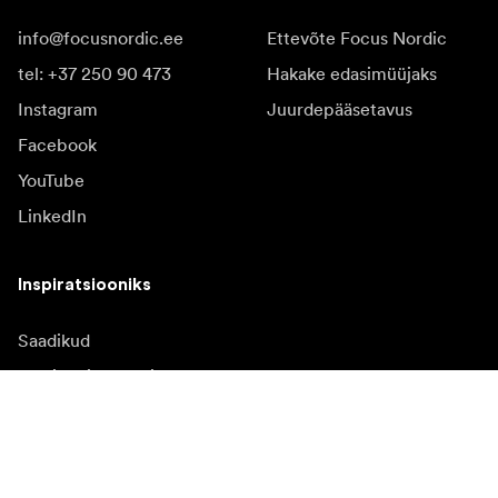
info@focusnordic.ee
Ettevõte Focus Nordic
tel: +37 250 90 473
Hakake edasimüüjaks
Instagram
Juurdepääsetavus
Facebook
YouTube
LinkedIn
Inspiratsiooniks
Saadikud
Inspiratsioon & sisu
Kampaania
Uudised
Meediapank