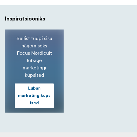
Inspiratsiooniks
Sellist tüüpi sisu
nägemiseks
Focus Nordicult
lubage
marketingi
küpsised
Luban
marketingiküps
ised