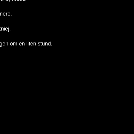
enere.
niej.
igen om en liten stund.