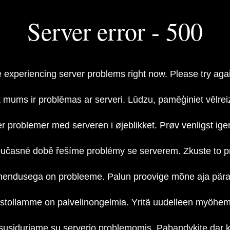
Server error - 500
 experiencing server problems right now. Please try again
 mums ir problēmas ar serveri. Lūdzu, pamēģiniet vēlrei
er problemer med serveren i øjeblikket. Prøv venligst ige
oučasné době řešíme problémy se serverem. Zkuste to p
hendusega on probleeme. Palun proovige mõne aja päras
stollamme on palvelinongelmia. Yritä uudelleen myöhe
susiduriame su serverio problemomis. Pabandykite dar ka