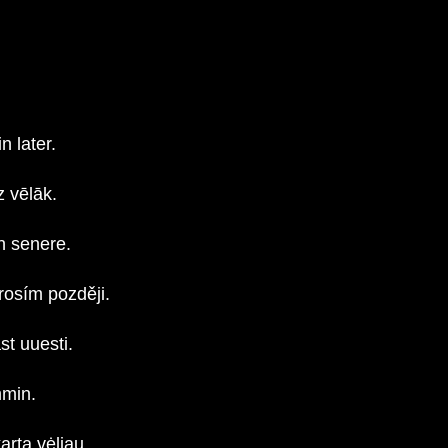
 later.
z vēlāk.
n senere.
rosím později.
t uuesti.
mmin.
rtą vėliau.