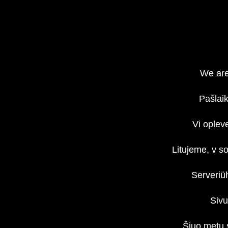
We are
Pašlaik
Vi oplev
Litujeme, v s
Serveriü
Sivu
Šiuo metu 