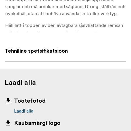
speglar och målardukar med sågtand, D-ring, ståltråd och
nyckelhål, utan att behöva använda spik eller verktyg.
Håll lätt i toppen av den avtagbara självhäftande remsan
och dra sakta rakt ner mot golvet för att ta bort
dekoration och förhindra skador på väggar och ytor
Tehniline spetsifikatsioon
Laadi alla
Tootefotod
Laadi alla
Kaubamärgi logo