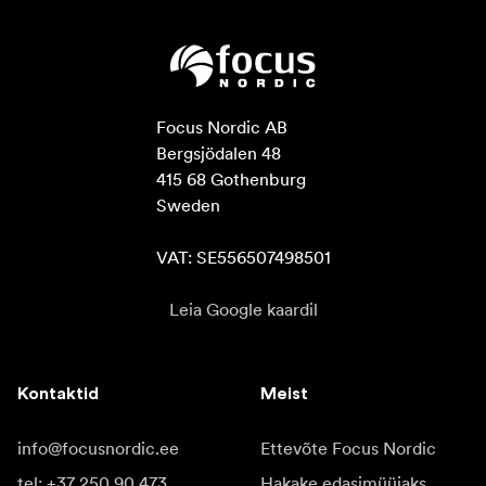
Focus Nordic AB

Bergsjödalen 48

415 68 Gothenburg

Sweden

VAT: SE556507498501
Leia Google kaardil
Kontaktid
Meist
info@focusnordic.ee
Ettevõte Focus Nordic
tel: +37 250 90 473
Hakake edasimüüjaks