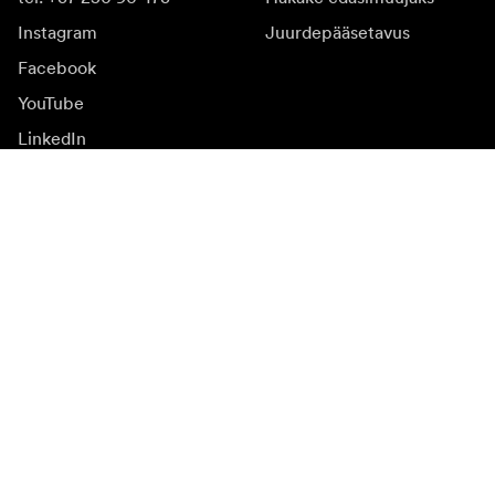
Instagram
Juurdepääsetavus
Facebook
YouTube
LinkedIn
Inspiratsiooniks
Saadikud
Inspiratsioon & sisu
Kampaania
Uudised
Meediapank
Püsivara ja uuendused