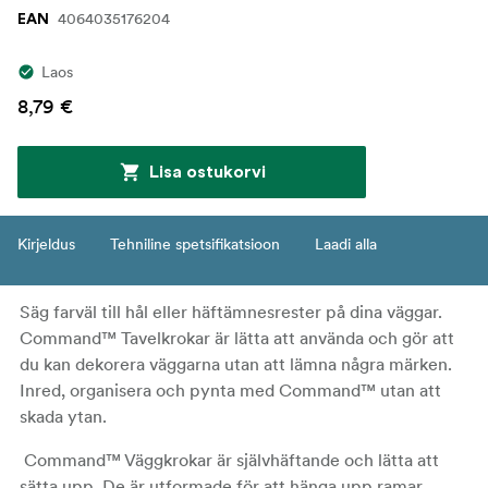
4064035176204
EAN
Laos
8,79 €
Lisa ostukorvi
Kirjeldus
Tehniline spetsifikatsioon
Laadi alla
Säg farväl till hål eller häftämnesrester på dina väggar.
Command™ Tavelkrokar är lätta att använda och gör att
du kan dekorera väggarna utan att lämna några märken.
Inred, organisera och pynta med Command™ utan att
skada ytan.
Command™ Väggkrokar är självhäftande och lätta att
sätta upp. De är utformade för att hänga upp ramar,