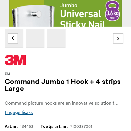
3M
Command Jumbo 1 Hook + 4 strips
Large
Command picture hooks are an innovative solution for damage-free and safe upphängning, utan to behöva använda spik eller skruvar. Sitter safely and leave no marks thanks to 3M stretch-release technology. Max weight: 3.6 kg
Lugege lisaks
134453
7100337061
Art.nr.
Tootja art. nr.