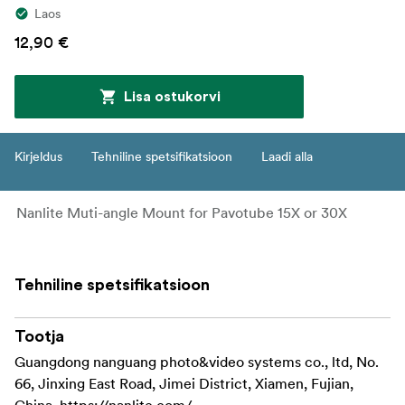
Laos
12,90 €
Lisa ostukorvi
Kirjeldus
Tehniline spetsifikatsioon
Laadi alla
Nanlite Muti-angle Mount for Pavotube 15X or 30X
Tehniline spetsifikatsioon
Tootja
Guangdong nanguang photo&video systems co., ltd, No.
66, Jinxing East Road, Jimei District, Xiamen, Fujian,
China, https://nanlite.com/