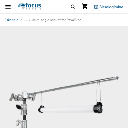
Sisselogimine
...
Esilehele
Muti-angle Mount for PavoTube