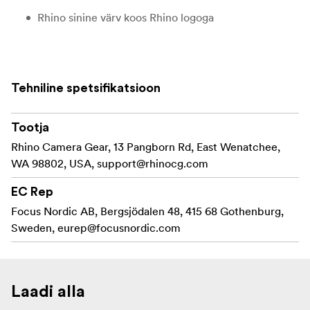
Rhino sinine värv koos Rhino logoga
Sisaldab
Katiku vabastuskaabel
Tehniline spetsifikatsioon
Tootja
Rhino Camera Gear, 13 Pangborn Rd, East Wenatchee,
WA 98802, USA,
support@rhinocg.com
EC Rep
Focus Nordic AB, Bergsjödalen 48, 415 68 Gothenburg,
Sweden,
eurep@focusnordic.com
Laadi alla