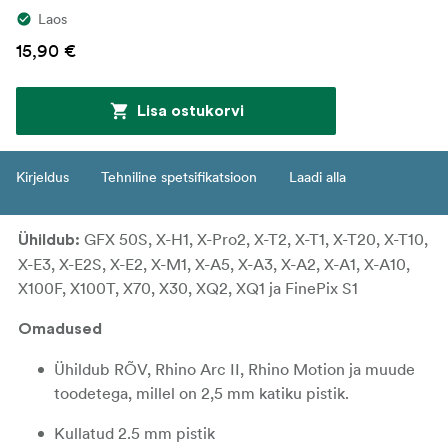
Laos
15,90 €
Lisa ostukorvi
Kirjeldus
Tehniline spetsifikatsioon
Laadi alla
GFX 50S, X-H1, X-Pro2, X-T2, X-T1, X-T20, X-T10,
Ühildub:
X-E3, X-E2S, X-E2, X-M1, X-A5, X-A3, X-A2, X-A1, X-A10,
X100F, X100T, X70, X30, XQ2, XQ1 ja FinePix S1
Omadused
Ühildub RÕV, Rhino Arc II, Rhino Motion ja muude
toodetega, millel on 2,5 mm katiku pistik.
Kullatud 2.5 mm pistik