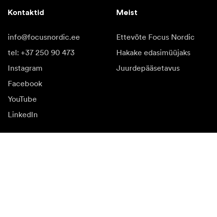
Kontaktid
Meist
info@focusnordic.ee
Ettevõte Focus Nordic
tel: +37 250 90 473
Hakake edasimüüjaks
Instagram
Juurdepääsetavus
Facebook
YouTube
LinkedIn
Inspiratsiooniks
Saadikud
Inspiratsioon & sisu
Kampaania
Uudised