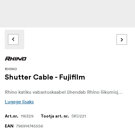
RHINO
Shutter Cable - Fujifilm
Rhino katiku vabastuskaabel ühendab Rhino liikumisjuhtimise tooted teie kaameraga. See on hädavajalik ajaintervallfotograafia jaoks, mis võimaldab teil käivitada kaamera särituse, kui kaamera ei liigu.
Lugege lisaks
116329
SKU221
Art.nr.
Tootja art. nr.
796914745556
EAN