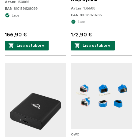
130865
Art.nr.
135588
810159628099
Art.nr.
EAN
810179170783
Laos
EAN
Laos
166,90 €
172,90 €
Lisa ostukorvi
Lisa ostukorvi
OWC