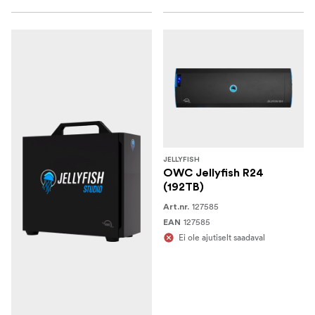
JELLYFISH
OWC Jellyfish R24
(192TB)
127585
Art.nr.
127585
EAN
Ei ole ajutiselt saadaval