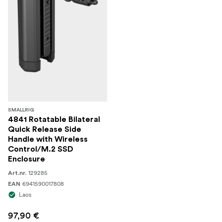
SMALLRIG
4841 Rotatable Bilateral
Quick Release Side
Handle with Wireless
Control/M.2 SSD
Enclosure
129285
Art.nr.
6941590017808
EAN
Laos
97,90 €