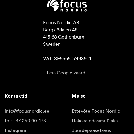
Focus Nordic AB

Bergsjödalen 48

415 68 Gothenburg

Sweden

VAT: SE556507498501
Leia Google kaardil
Kontaktid
Meist
info@focusnordic.ee
Ettevõte Focus Nordic
tel: +37 250 90 473
Hakake edasimüüjaks
Instagram
Juurdepääsetavus