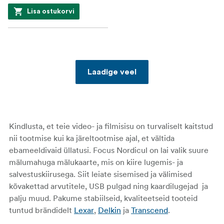
Lisa ostukorvi
Laadige veel
Kindlusta, et teie video- ja filmisisu on turvaliselt kaitstud
nii tootmise kui ka järeltootmise ajal, et vältida
ebameeldivaid üllatusi. Focus Nordicul on lai valik suure
mälumahuga mälukaarte, mis on kiire lugemis- ja
salvestuskiirusega. Siit leiate sisemised ja välimised
kõvakettad arvutitele, USB pulgad ning kaardilugejad ja
palju muud. Pakume stabiilseid, kvaliteetseid tooteid
tuntud brändidelt
Lexar
,
Delkin
ja
Transcend
.