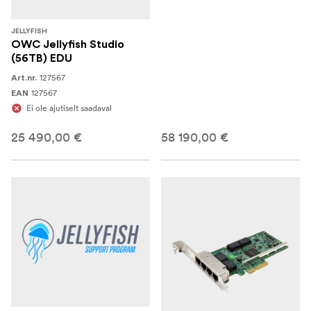
JELLYFISH
OWC Jellyfish Studio
(56TB) EDU
127567
Art.nr.
127567
EAN
Ei ole ajutiselt saadaval
25 490,00 €
58 190,00 €