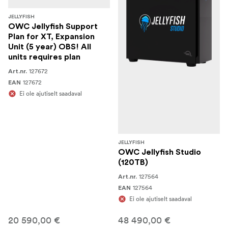
JELLYFISH
OWC Jellyfish Support
Plan for XT, Expansion
Unit (5 year) OBS! All
units requires plan
127672
Art.nr.
127672
EAN
Ei ole ajutiselt saadaval
JELLYFISH
OWC Jellyfish Studio
(120TB)
127564
Art.nr.
127564
EAN
Ei ole ajutiselt saadaval
20 590,00 €
48 490,00 €