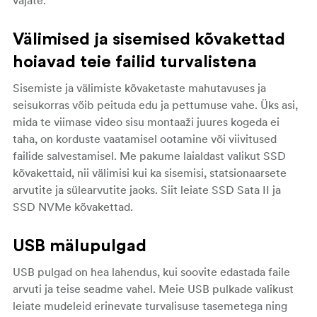
vajate.
Välimised ja sisemised kõvakettad
hoiavad teie failid turvalistena
Sisemiste ja välimiste kõvaketaste mahutavuses ja
seisukorras võib peituda edu ja pettumuse vahe. Üks asi,
mida te viimase video sisu montaaži juures kogeda ei
taha, on korduste vaatamisel ootamine või viivitused
failide salvestamisel. Me pakume laialdast valikut SSD
kõvakettaid, nii välimisi kui ka sisemisi, statsionaarsete
arvutite ja sülearvutite jaoks. Siit leiate SSD Sata II ja
SSD NVMe kõvakettad.
USB mälupulgad
USB pulgad on hea lahendus, kui soovite edastada faile
arvuti ja teise seadme vahel. Meie USB pulkade valikust
leiate mudeleid erinevate turvalisuse tasemetega ning