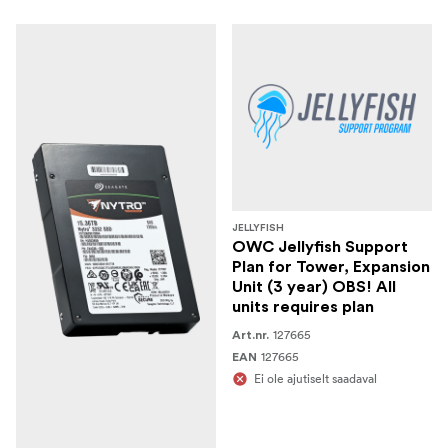
JELLYFISH
OWC Jellyfish Support
Plan for Tower, Expansion
Unit (3 year) OBS! All
units requires plan
127665
Art.nr.
127665
EAN
Ei ole ajutiselt saadaval