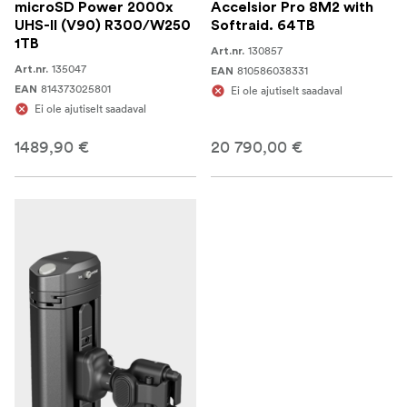
microSD Power 2000x
Accelsior Pro 8M2 with
UHS-II (V90) R300/W250
Softraid. 64TB
1TB
130857
Art.nr.
135047
Art.nr.
810586038331
EAN
814373025801
EAN
Ei ole ajutiselt saadaval
Ei ole ajutiselt saadaval
1489,90 €
20 790,00 €