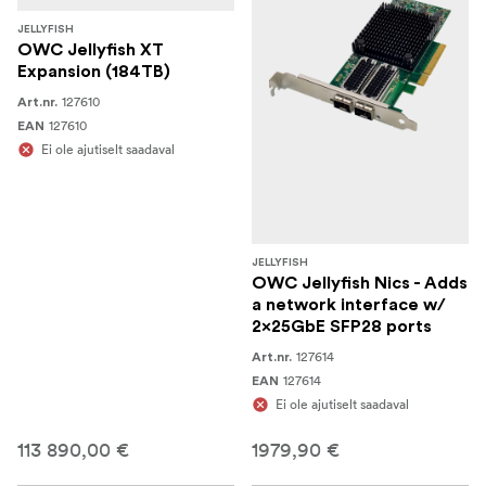
JELLYFISH
OWC Jellyfish XT
Expansion (184TB)
127610
Art.nr.
127610
EAN
Ei ole ajutiselt saadaval
JELLYFISH
OWC Jellyfish Nics - Adds
a network interface w/
2x25GbE SFP28 ports
127614
Art.nr.
127614
EAN
Ei ole ajutiselt saadaval
113 890,00 €
1979,90 €