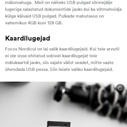
mälumahuga. Meil on näiteks USB pulgad sõrmejälje
lugeriga salastatud dokumentide jaoks kui ka võtmehoidja
külge käivaid USB pulgad. Pulkade mahutavus on
vahemikus 4GB kuni 128 GB.
Kaardilugejad
Focus Nordicul on lai valik kaardilugejaid. Kui teie arvutil
ei ole sisse ehitatud sobivat kaardilugejat teie
mälukaartdi jaoks, siis vajate välist seadet, mitte saate
ühendada USB pessa. Siin leiate valiku kaardilugejaid.