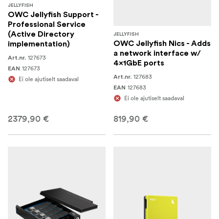
JELLYFISH
OWC Jellyfish Support -
Professional Service
(Active Directory
JELLYFISH
OWC Jellyfish Nics - Adds
implementation)
a network interface w/
127673
Art.nr.
4x1GbE ports
127673
EAN
127683
Art.nr.
Ei ole ajutiselt saadaval
127683
EAN
Ei ole ajutiselt saadaval
2379,90 €
819,90 €