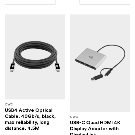
href="https://www.focusnordic.ee/kaubamargid/transcend
title="Transcend">Transcend</a>.
OWC
USB4 Active Optical
Cable, 40Gb/s, black,
OWC
max reliability, long
USB-C Quad HDMI 4K
distance. 4.5M
Display Adapter with
DisplayLink