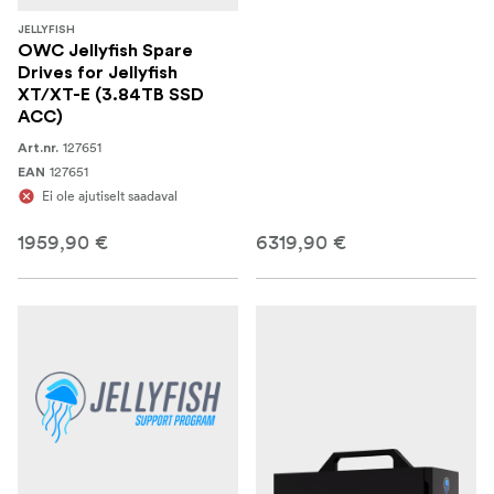
JELLYFISH
OWC Jellyfish Spare
Drives for Jellyfish
XT/XT-E (3.84TB SSD
ACC)
127651
Art.nr.
127651
EAN
Ei ole ajutiselt saadaval
1959,90 €
6319,90 €