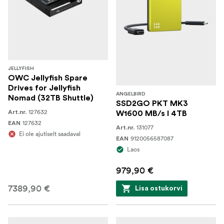
JELLYFISH
OWC Jellyfish Spare
Drives for Jellyfish
ANGELBIRD
Nomad (32TB Shuttle)
SSD2GO PKT MK3
127632
Art.nr.
W1600 MB/s I 4TB
127632
EAN
131077
Art.nr.
Ei ole ajutiselt saadaval
9120056587087
EAN
Laos
979,90 €
7389,90 €
Lisa ostukorvi