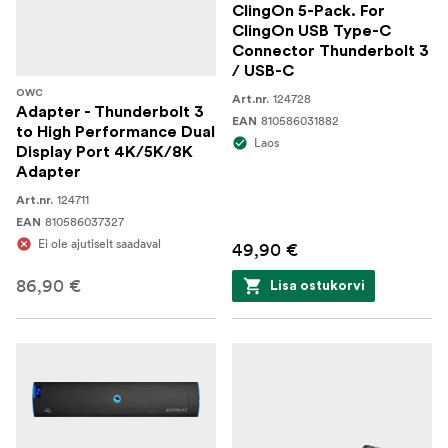
ClingOn 5-Pack. For
ClingOn USB Type-C
Connector Thunderbolt 3
/ USB-C
OWC
124728
Art.nr.
Adapter - Thunderbolt 3
810586031882
EAN
to High Performance Dual
Laos
Display Port 4K/5K/8K
Adapter
124711
Art.nr.
810586037327
EAN
Ei ole ajutiselt saadaval
49,90 €
86,90 €
Lisa ostukorvi