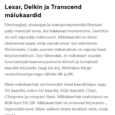
Lexar, Delkin ja Transcend
mälukaardid
Filmitegijad, sisuloojad ja videoprodutsendid filmivad
palju materjali enne, kui hakkavad monteerima. Seetõttu
on neil vaja palju mäluruumi. Mälukaardid on ühed
olulisemad asjad, mida varuda enne kui valmistute
filmimiseks. Lisaks suurele mälumahule on vaja ka head
kirjutamiskiirust. See tähendab, et mälukaart suudab
toormaterjali kaamera puhvrist kiiresti ja turvaliselt
kaardile kirjutada. Isegi siis kui, filmitakse kõrge
resolutsiooniga nagu näiteks 4K ja 8K.
Meie mälukaartide sortimendist leiad kaarditüüpe nagu
SD kaardid, mikro SD kaardid, XQD kaardid, Cfast,
Cfexpress ja compact flash. Mälukaartide mahutavus on
8GB kuni 512 GB. Mälukaartidel on erinevad kirjutamis-,
lugemiskiirused. Meie valikust leiate kindlasti selle, mida