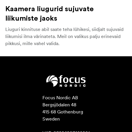
Kaamera liugurid sujuvate
liikumiste jaoks
Liuguri kinnituse abil saate teha lühikesi, siidjalt sujuvaid
liikumisi ilma värinateta. Meil on valikus palju erinevaid
pikkusi, mille vahel valida.
Focus Nordic AB

Bergsjödalen 48

415 68 Gothenburg

Sweden
