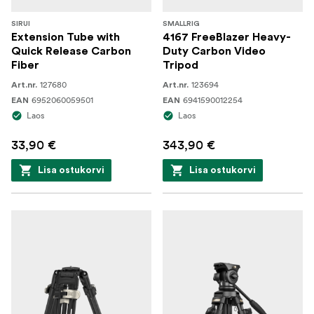
SIRUI
SMALLRIG
Extension Tube with
4167 FreeBlazer Heavy-
Quick Release Carbon
Duty Carbon Video
Fiber
Tripod
127680
123694
Art.nr.
Art.nr.
6952060059501
6941590012254
EAN
EAN
Laos
Laos
33,90 €
343,90 €
Lisa ostukorvi
Lisa ostukorvi