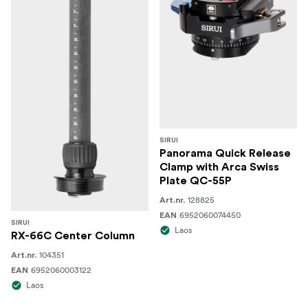
SIRUI
Panorama Quick Release
Clamp with Arca Swiss
Plate QC-55P
128825
Art.nr.
6952060074450
EAN
SIRUI
Laos
RX-66C Center Column
104351
Art.nr.
6952060003122
EAN
Laos