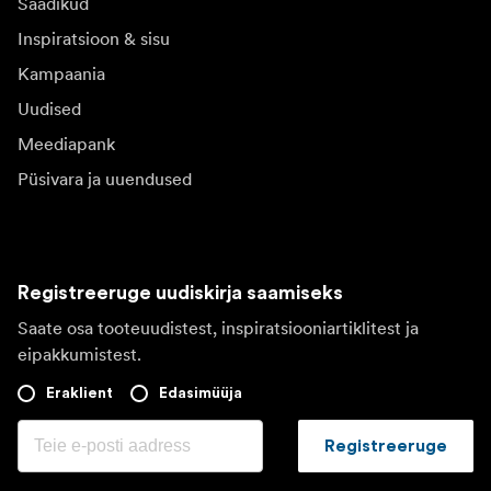
Saadikud
Inspiratsioon & sisu
Kampaania
Uudised
Meediapank
Püsivara ja uuendused
Registreeruge uudiskirja saamiseks
Saate osa tooteuudistest, inspiratsiooniartiklitest ja
eipakkumistest.
Eraklient
Edasimüüja
Registreeruge