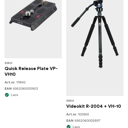
SIRUI
Quick Release Plate VP-
VH10
111842
Art.nr.
6952060010953
EAN
Laos
SIRUI
Videokit R-2004 + VH-10
102865
Art.nr.
6952060002897
EAN
Laos