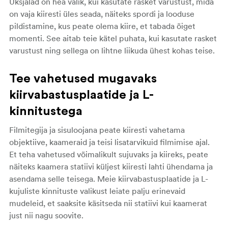
Üksjalad on hea valik, kui kasutate rasket varustust, mida
on vaja kiiresti üles seada, näiteks spordi ja looduse
pildistamine, kus peate olema kiire, et tabada õiget
momenti. See aitab teie kätel puhata, kui kasutate rasket
varustust ning sellega on lihtne liikuda ühest kohas teise.
Tee vahetused mugavaks
kiirvabastusplaatide ja L-
kinnitustega
Filmitegija ja sisuloojana peate kiiresti vahetama
objektiive, kaameraid ja teisi lisatarvikuid filmimise ajal.
Et teha vahetused võimalikult sujuvaks ja kiireks, peate
näiteks kaamera statiivi küljest kiiresti lahti ühendama ja
asendama selle teisega. Meie kiirvabastusplaatide ja L-
kujuliste kinnituste valikust leiate palju erinevaid
mudeleid, et saaksite käsitseda nii statiivi kui kaamerat
just nii nagu soovite.