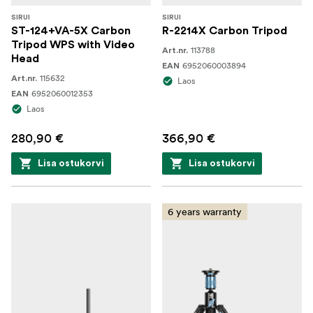
SIRUI
SIRUI
ST-124+VA-5X Carbon
R-2214X Carbon Tripod
Tripod WPS with Video
113788
Art.nr.
Head
6952060003894
EAN
115632
Art.nr.
Laos
6952060012353
EAN
Laos
280,90 €
366,90 €
Lisa ostukorvi
Lisa ostukorvi
6 years warranty