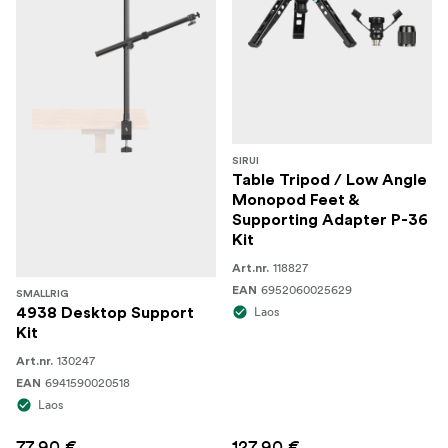
SIRUI
Table Tripod / Low Angle
Monopod Feet &
Supporting Adapter P-36
Kit
118827
Art.nr.
6952060025629
EAN
SMALLRIG
Laos
4938 Desktop Support
Kit
130247
Art.nr.
6941590020518
EAN
Laos
77,90 €
127,90 €