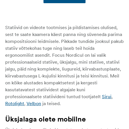
Statiivid on videote tootmises ja pildistamises olulised,
sest te saate kaamera käest panna ning süveneda parima
kompositsiooni leidmisele. Pikkade tundide jooksul pakub
statiiv võttekohas tuge ning laseb teil hoida
ergonoomilist asendit. Focus Nordicul on lai valik
professionaalseid statiive, üksjalgu, mini statiive, statiivi
jalgu, päid ning komplekte, liugureid, kiirvabastusplaate,
kiirvabastusega L-kujulisi kinnitusi ja teisi kinnitusi. Meil
on kõike alustades kompaktsetest ja kergesti
kasutatavatest statiividest algajale kuni
professionaalsete statiivideni tuntud tootjatelt
Sirui
,
Rotolight
,
Velbon
ja teised.
Üksjalaga olete mobiilne