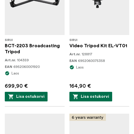
SIRUI
SIRUI
BCT-2203 Broadcasting
Video Tripod Kit EL-VT01
Tripod
128817
Art.nr.
104359
Art.nr.
6952060075358
EAN
6952060001920
EAN
Laos
Laos
699,90 €
164,90 €
Lisa ostukorvi
Lisa ostukorvi
6 years warranty