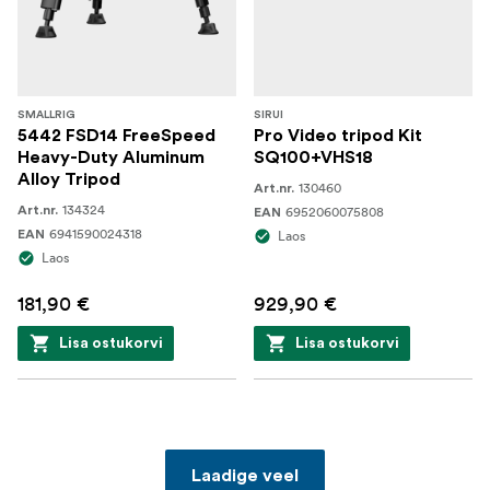
SMALLRIG
SIRUI
5442 FSD14 FreeSpeed
Pro Video tripod Kit
Heavy-Duty Aluminum
SQ100+VHS18
Alloy Tripod
130460
Art.nr.
134324
Art.nr.
6952060075808
EAN
6941590024318
EAN
Laos
Laos
181,90 €
929,90 €
Lisa ostukorvi
Lisa ostukorvi
Laadige veel