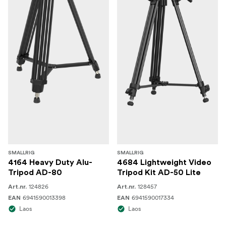
SMALLRIG
SMALLRIG
4164 Heavy Duty Alu-
4684 Lightweight Video
Tripod AD-80
Tripod Kit AD-50 Lite
124826
128457
Art.nr.
Art.nr.
6941590013398
6941590017334
EAN
EAN
Laos
Laos