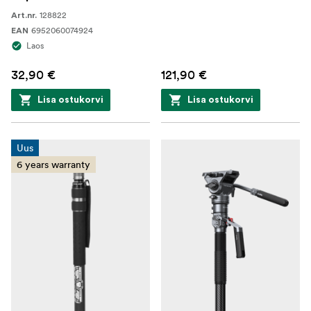
128822
Art.nr.
6952060074924
EAN
Laos
32,90 €
121,90 €
Lisa ostukorvi
Lisa ostukorvi
Uus
6 years warranty