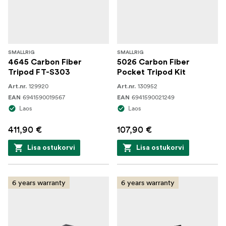
SMALLRIG
SMALLRIG
4645 Carbon Fiber
5026 Carbon Fiber
Tripod FT-S303
Pocket Tripod Kit
129920
130952
Art.nr.
Art.nr.
6941590019567
6941590021249
EAN
EAN
Laos
Laos
411,90 €
107,90 €
Lisa ostukorvi
Lisa ostukorvi
6 years warranty
6 years warranty