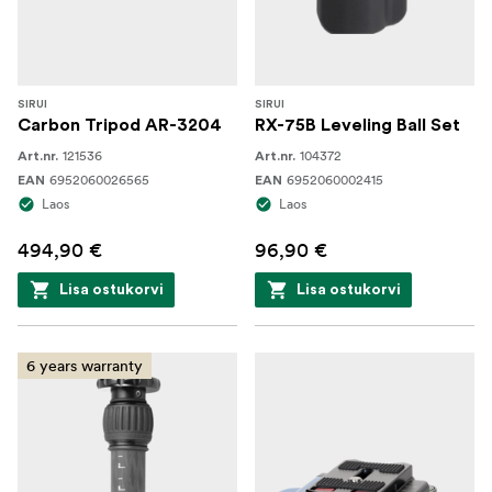
SIRUI
SIRUI
Carbon Tripod AR-3204
RX-75B Leveling Ball Set
121536
104372
Art.nr.
Art.nr.
6952060026565
6952060002415
EAN
EAN
Laos
Laos
494,90 €
96,90 €
Lisa ostukorvi
Lisa ostukorvi
6 years warranty