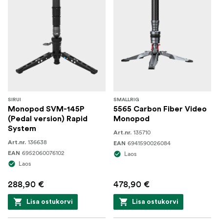
SIRUI
SMALLRIG
Monopod SVM-145P
5565 Carbon Fiber Video
(Pedal version) Rapid
Monopod
System
135710
Art.nr.
136638
Art.nr.
6941590026084
EAN
6952060076102
EAN
Laos
Laos
288,90 €
478,90 €
Lisa ostukorvi
Lisa ostukorvi