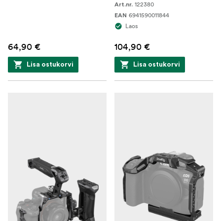
122380
Art.nr.
6941590011844
EAN
Laos
64,90 €
104,90 €
Lisa ostukorvi
Lisa ostukorvi