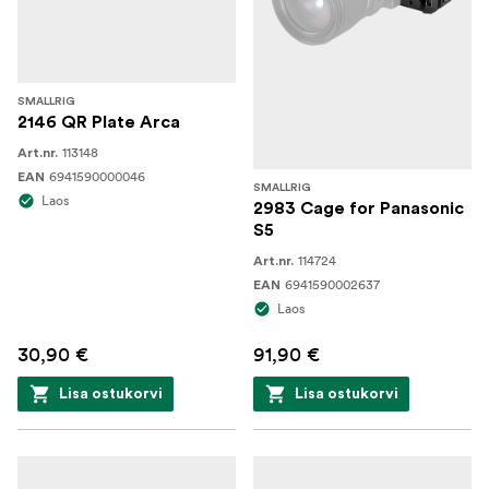
SMALLRIG
2146 QR Plate Arca
113148
Art.nr.
6941590000046
EAN
SMALLRIG
Laos
2983 Cage for Panasonic
S5
114724
Art.nr.
6941590002637
EAN
Laos
30,90 €
91,90 €
Lisa ostukorvi
Lisa ostukorvi