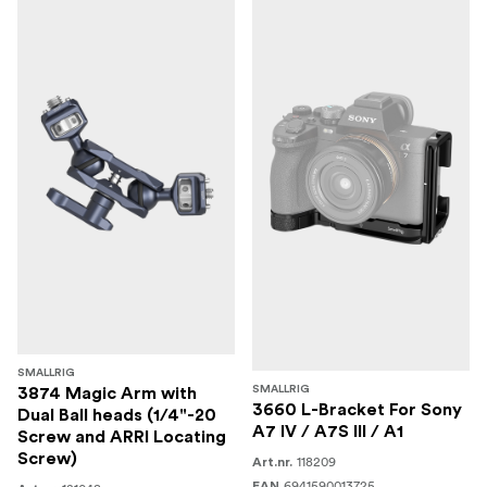
SMALLRIG
SMALLRIG
3874 Magic Arm with
3660 L-Bracket For Sony
Dual Ball heads (1/4"-20
A7 IV / A7S III / A1
Screw and ARRI Locating
Screw)
118209
Art.nr.
6941590013725
EAN