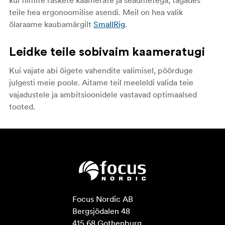
kui filmite raskete kaamerate ja seadmetega, tagades
teile hea ergonoomilise asendi. Meil on hea valik
õlaraame kaubamärgilt
SmallRig
.
Leidke teile sobivaim kaameratugi
Kui vajate abi õigete vahendite valimisel, pöörduge
julgesti meie poole. Aitame teil meeleldi valida teie
vajadustele ja ambitsioonidele vastavad optimaalsed
tooted.
Focus Nordic AB

Bergsjödalen 48

415 68 Gothenburg
