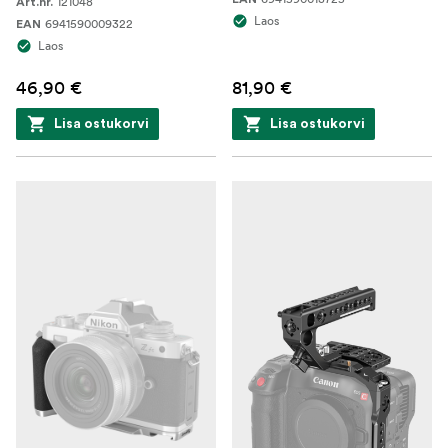
121048
Art.nr.
Laos
6941590009322
EAN
Laos
46,90 €
81,90 €
Lisa ostukorvi
Lisa ostukorvi