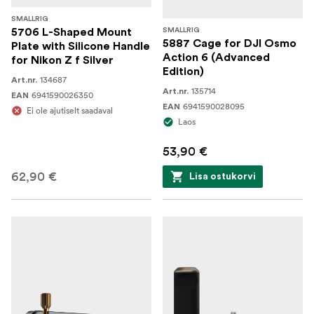
SMALLRIG
5706 L-Shaped Mount
SMALLRIG
5887 Cage for DJI Osmo
Plate with Silicone Handle
Action 6 (Advanced
for Nikon Z f Silver
Edition)
134687
Art.nr.
135714
Art.nr.
6941590026350
EAN
6941590028095
EAN
Ei ole ajutiselt saadaval
Laos
53,90 €
62,90 €
Lisa ostukorvi