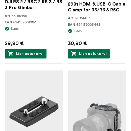
DJI RS 2 / RSC 2 RS 3 / RS
2981 HDMI & USB-C Cable
3 Pro Gimbal
Clamp for R5/R6 & R5C
115495
Art.nr.
114457
Art.nr.
6941590010151
EAN
6941590011448
EAN
Laos
Laos
29,90 €
30,90 €
Lisa ostukorvi
Lisa ostukorvi