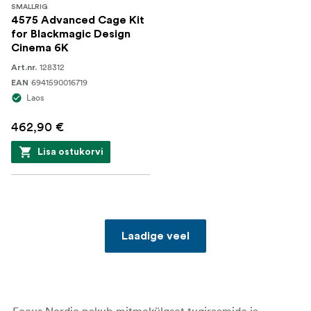
SMALLRIG
4575 Advanced Cage Kit
for Blackmagic Design
Cinema 6K
128312
Art.nr.
6941590016719
EAN
Laos
462,90 €
Lisa ostukorvi
Laadige veel