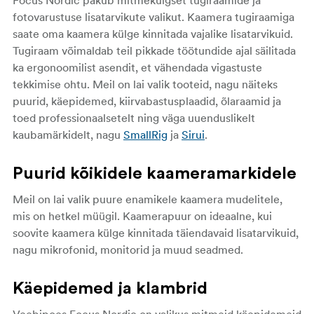
Focus Nordic pakub mitmekülgset tugiraamide ja
fotovarustuse lisatarvikute valikut. Kaamera tugiraamiga
saate oma kaamera külge kinnitada vajalike lisatarvikuid.
Tugiraam võimaldab teil pikkade töötundide ajal säilitada
ka ergonoomilist asendit, et vähendada vigastuste
tekkimise ohtu. Meil on lai valik tooteid, nagu näiteks
puurid, käepidemed, kiirvabastusplaadid, õlaraamid ja
toed professionaalsetelt ning väga uuenduslikelt
kaubamärkidelt, nagu
SmallRig
ja
Sirui
.
Puurid kõikidele kaameramarkidele
Meil on lai valik puure enamikele kaamera mudelitele,
mis on hetkel müügil. Kaamerapuur on ideaalne, kui
soovite kaamera külge kinnitada täiendavaid lisatarvikuid,
nagu mikrofonid, monitorid ja muud seadmed.
Käepidemed ja klambrid