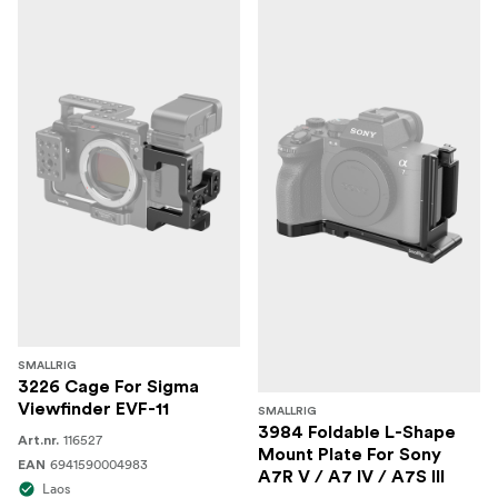
SMALLRIG
3226 Cage For Sigma
Viewfinder EVF-11
SMALLRIG
3984 Foldable L-Shape
116527
Art.nr.
Mount Plate For Sony
6941590004983
EAN
A7R V / A7 IV / A7S III
Laos