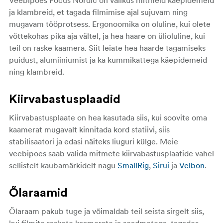
Veebipoes Focus Nordic on valikus mitmeid käepidemeid
ja klambreid, et tagada filmimise ajal sujuvam ning
mugavam tööprotsess. Ergonoomika on oluline, kui olete
võttekohas pika aja vältel, ja hea haare on ülioluline, kui
teil on raske kaamera. Siit leiate hea haarde tagamiseks
puidust, alumiiniumist ja ka kummikattega käepidemeid
ning klambreid.
Kiirvabastusplaadid
Kiirvabastusplaate on hea kasutada siis, kui soovite oma
kaamerat mugavalt kinnitada kord statiivi, siis
stabilisaatori ja edasi näiteks liuguri külge. Meie
veebipoes saab valida mitmete kiirvabastusplaatide vahel
sellistelt kaubamärkidelt nagu
SmallRig
,
Sirui
ja
Velbon
.
Õlaraamid
Õlaraam pakub tuge ja võimaldab teil seista sirgelt siis,