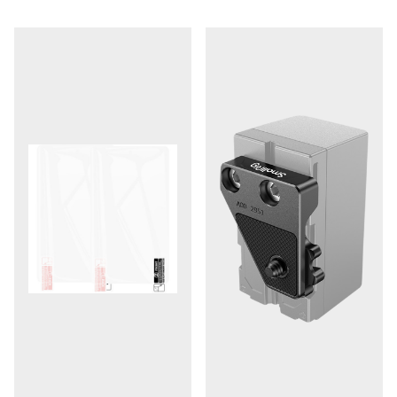
href="https://www.focusnordic.ee/kaubamargid/sirui/"
title="Sirui">Sirui</a>.