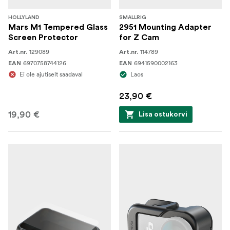
HOLLYLAND
SMALLRIG
Mars M1 Tempered Glass
2951 Mounting Adapter
Screen Protector
for Z Cam
129089
114789
Art.nr.
Art.nr.
6970758744126
6941590002163
EAN
EAN
Ei ole ajutiselt saadaval
Laos
23,90 €
19,90 €
Lisa ostukorvi