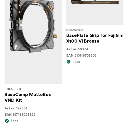
POLARPRO
BasePlate Grip for Fujifilm
X100 VI Bronze
130614
Art.nr.
810148702205
EAN
Laos
POLARPRO
BaseCamp MatteBox
VND Kit
129564
Art.nr.
817465023822
EAN
Laos