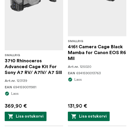
SMALLRIG
4161 Camera Cage Black
Mamba for Canon EOS R6
SMALLRIG
MII
3710 Rhinoceros
Advanced Cage Kit For
125020
Art.nr.
Sony A7 RV/ A7IV/ A7 SIII
6941590013763
EAN
Laos
123139
Art.nr.
6941590011981
EAN
Laos
369,90 €
131,90 €
Lisa ostukorvi
Lisa ostukorvi