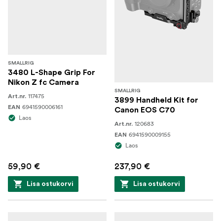
SMALLRIG
3480 L-Shape Grip For
Nikon Z fc Camera
SMALLRIG
117475
Art.nr.
3899 Handheld Kit for
6941590006161
EAN
Canon EOS C70
Laos
120683
Art.nr.
6941590009155
EAN
Laos
59,90 €
237,90 €
Lisa ostukorvi
Lisa ostukorvi