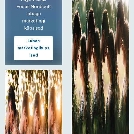
Focus Nordicult
lubage
marketingi
küpsised
Luban
marketingiküps
ised