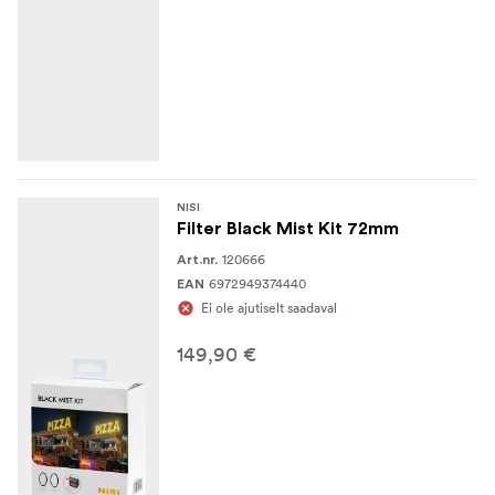
NISI
Filter Black Mist Kit 72mm
120666
Art.nr.
6972949374440
EAN
Ei ole ajutiselt saadaval
149,90 €