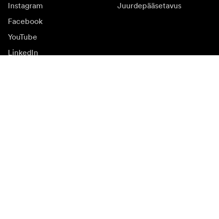
Instagram
Juurdepääsetavus
Facebook
YouTube
LinkedIn
Inspiratsiooniks
Saadikud
Inspiratsioon & sisu
Kampaania
Uudised
Meediapank
Püsivara ja uuendused