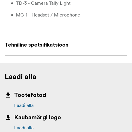
TD-3 - Camera Tally Light
MC-1 - Headset / Microphone
1 x GPI Cable
1 x Ethernet Cable
Tehniline spetsifikatsioon
1 x Earphone Cable
1 x Black Velcro
1 x Velcro
Laadi alla
4 x Ethernet Cable Connector Set
Tootefotod
Laadi alla
Kaubamärgi logo
Laadi alla