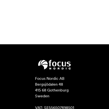
Focus Nordic AB

Bergsjödalen 48

415 68 Gothenburg

Sweden

VAT: SE556507498501