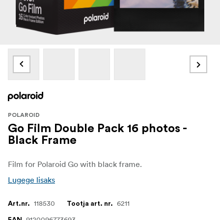
POLAROID
Go Film Double Pack 16 photos -
Black Frame
Film for Polaroid Go with black frame.
Lugege lisaks
118530
6211
Art.nr.
Tootja art. nr.
9120096773693
EAN