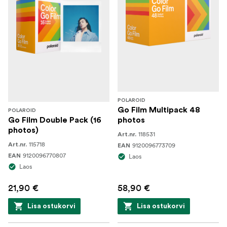
POLAROID
Go Film Multipack 48
POLAROID
Go Film Double Pack (16
photos
photos)
118531
Art.nr.
115718
Art.nr.
9120096773709
EAN
9120096770807
EAN
Laos
Laos
21,90 €
58,90 €
Lisa ostukorvi
Lisa ostukorvi