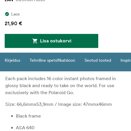
Laos
21,90 €
Lisa ostukorvi
Kirjeldus
Tehniline spetsifikatsioon
Seotud tooted
Inspir
Each pack includes 16 color instant photos framed in
glossy black and ready to take on the world. For use
exclusively with the Polaroid Go.
Size: 66,6mmx53,9mm / Image size: 47mmx46mm
Black frame
ASA 640