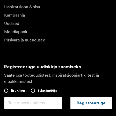
Inspiratsioon & sisu
Kampaania
Uudised
Meediapank
Püsivara ja uuendused
Registreeruge uudiskirja saamiseks
Saate osa tooteuudistest, inspiratsiooniartiklitest ja
eipakkumistest.
Eraklient
Edasimüüja
Registreeruge