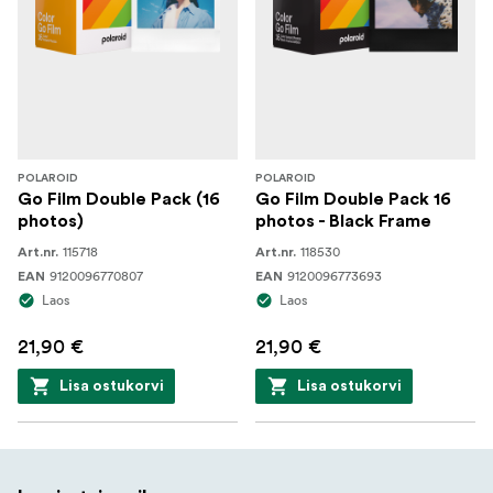
POLAROID
POLAROID
Go Film Double Pack (16
Go Film Double Pack 16
photos)
photos - Black Frame
115718
118530
Art.nr.
Art.nr.
9120096770807
9120096773693
EAN
EAN
Laos
Laos
21,90 €
21,90 €
Lisa ostukorvi
Lisa ostukorvi