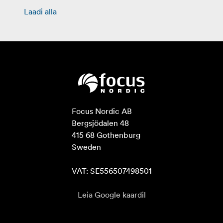
Laadi alla
Focus Nordic AB

Bergsjödalen 48

415 68 Gothenburg

Sweden

VAT: SE556507498501
Leia Google kaardil