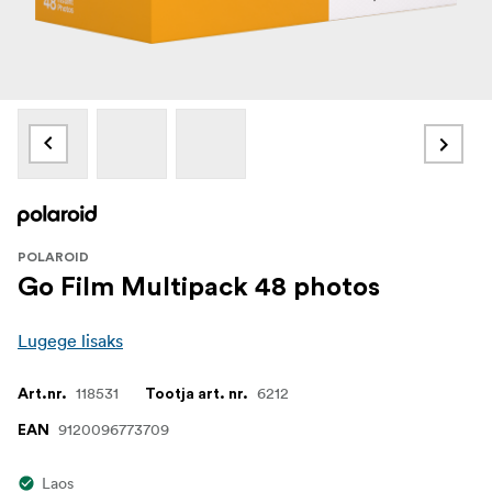
POLAROID
Go Film Multipack 48 photos
Lugege lisaks
118531
6212
Art.nr.
Tootja art. nr.
9120096773709
EAN
Laos