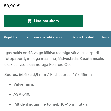
58,90 €
Lisa ostukorvi
Kirjeldus
Tehniline spetsifikatsioon
Seotud tooted
Inspir
Igas pakis on 48 valge läikiva raamiga värvilist kiirpildi
fotopaberit, millega maailma jäädvustada. Kasutamiseks
eksklusiivselt kaameraga Polaroid Go.
Suurus: 66,6 x 53,9 mm / Pildi suurus: 47 x 46mm
Valge raam.
ASA 640.
Piltide ilmutamine toimub 10–15 minutiga.