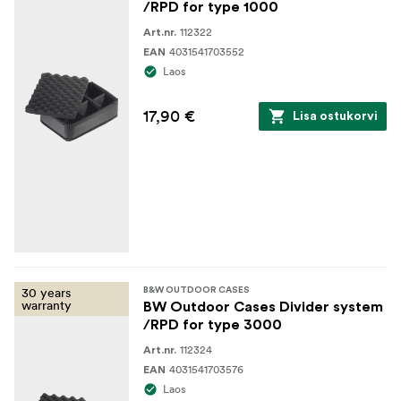
/RPD for type 1000
112322
Art.nr.
4031541703552
EAN
Laos
17,90 €
Lisa ostukorvi
30 years
B&W OUTDOOR CASES
warranty
BW Outdoor Cases Divider system
/RPD for type 3000
112324
Art.nr.
4031541703576
EAN
Laos