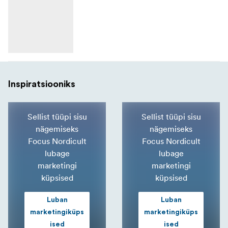
Inspiratsiooniks
Sellist tüüpi sisu
Sellist tüüpi sisu
nägemiseks
nägemiseks
Focus Nordicult
Focus Nordicult
lubage
lubage
marketingi
marketingi
küpsised
küpsised
Luban
Luban
marketingiküps
marketingiküps
ised
ised