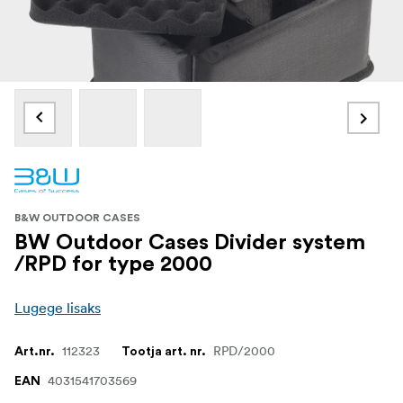
B&W OUTDOOR CASES
BW Outdoor Cases Divider system
/RPD for type 2000
Lugege lisaks
112323
RPD/2000
Art.nr.
Tootja art. nr.
4031541703569
EAN