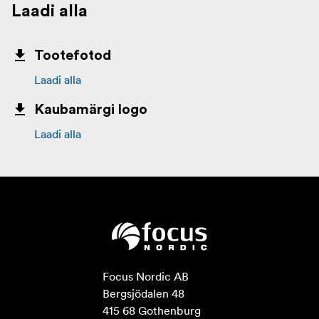
Laadi alla
Tootefotod
Laadi alla
Kaubamärgi logo
Laadi alla
Focus Nordic AB

Bergsjödalen 48

415 68 Gothenburg
