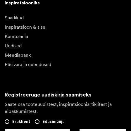
Inspiratsiooniks
Saadikud
Inspiratsioon & sisu
Kampaania
Uudised
Meediapank
Püsivara ja uuendused
Registreeruge uudiskirja saamiseks
Saate osa tooteuudistest, inspiratsiooniartiklitest ja
eipakkumistest.
Eraklient
Edasimüüja