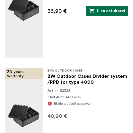
36,90 €
Lisa ostukorvi
30 years
B&W OUTDOOR CASES
warranty
BW Outdoor Cases Divider system
/RPD for type 4000
112325
Art.nr.
4031541703705
EAN
Ei ole ajutiselt saadaval
40,90 €