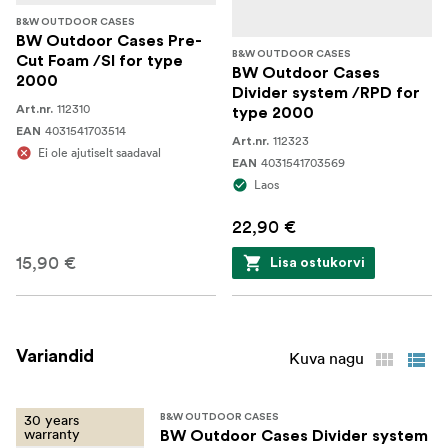
B&W OUTDOOR CASES
BW Outdoor Cases Pre-
B&W OUTDOOR CASES
Cut Foam /SI for type
BW Outdoor Cases
2000
Divider system /RPD for
112310
Art.nr.
type 2000
4031541703514
EAN
112323
Art.nr.
Ei ole ajutiselt saadaval
4031541703569
EAN
Laos
22,90 €
15,90 €
Lisa ostukorvi
Variandid
Kuva nagu
30 years
B&W OUTDOOR CASES
warranty
BW Outdoor Cases Divider system