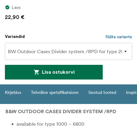
Laos
22,90 €
Näita variante
Variandid
Lisa ostukorvi
Kirjeldus
Tehniline spetsifikatsioon
Seotud tooted
Inspir
B&W OUTDOOR CASES DIVIDER SYSTEM /RPD
available for type 1000 – 6800