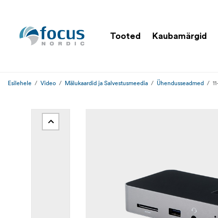
Tooted
Kaubamärgid
Esilehele
Video
Mälukaardid ja Salvestusmeedia
Ühendusseadmed
1