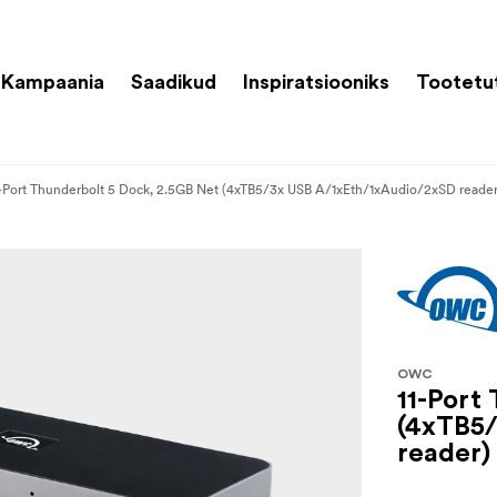
Kampaania
Saadikud
Inspiratsiooniks
Tootetu
1-Port Thunderbolt 5 Dock, 2.5GB Net (4xTB5/3x USB A/1xEth/1xAudio/2xSD reader
OWC
11-Port
(4xTB5/
reader)