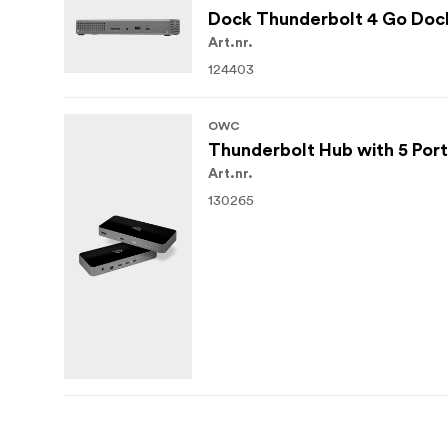
Dock Thunderbolt 4 Go Dock
Art.nr.
124403
OWC
Thunderbolt Hub with 5 Port
Art.nr.
130265