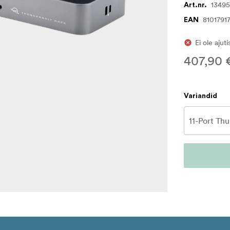
1349
Art.nr.
8101791
EAN
Ei ole ajut
407,90 
Variandid