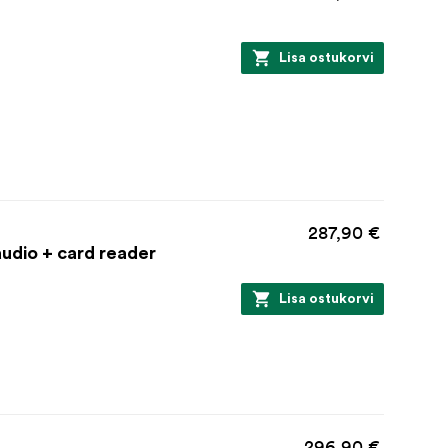
Lisa ostukorvi
287,90 €
udio + card reader
Lisa ostukorvi
296,90 €