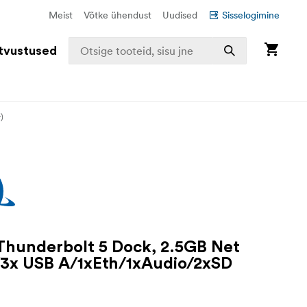
Meist
Võtke ühendust
Uudised
Sisselogimine
tvustused
)
 Thunderbolt 5 Dock, 2.5GB Net
3x USB A/1xEth/1xAudio/2xSD