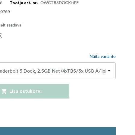
58
OWCTB5DOCK11PF
Tootja art. nr.
70769
iselt saadaval
€
Näita variante
Lisa ostukorvi